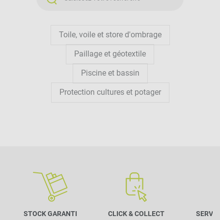
CORRECTEMENT SA
PERGOLA
POUR INSTALLÉE UNE
Toile, voile et store d'ombrage
TOILE ADAPTÉE ?
Paillage et géotextile
Piscine et bassin
Protection cultures et potager
STOCK GARANTI
CLICK & COLLECT
SERVIC