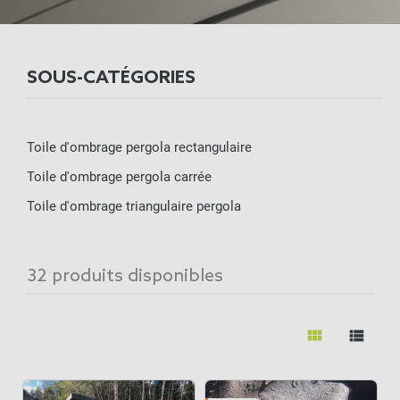
pluie. Disponible en plusieurs tailles, formes et
coloris, elle transforme votre extérieur en un
espace confortable et esthétique. Si vous ne
SOUS-CATÉGORIES
voile
disposez pas de pergola, optez pour un
d’ombrage à suspendre
, une solution
Toile d'ombrage pergola rectangulaire
esthétique et facile à installer.
Toile d'ombrage pergola carrée
Toile d'ombrage triangulaire pergola
32 produits disponibles
view_module
view_list