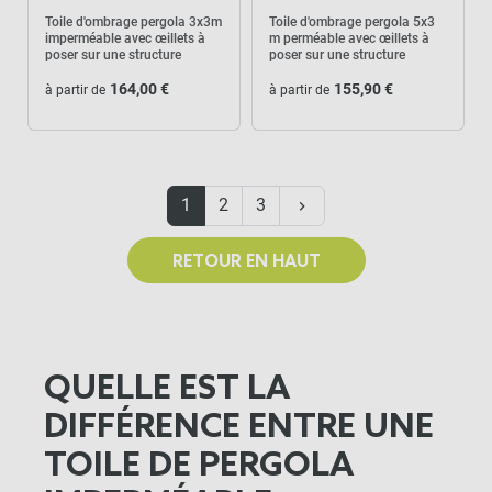
Toile d'ombrage pergola 3x3m
Toile d'ombrage pergola 5x3
imperméable avec œillets à
m perméable avec œillets à
poser sur une structure
poser sur une structure
164,00 €
155,90 €
à partir de
à partir de
Suivant
1
2
3
keyboard_arrow_right
RETOUR EN HAUT
QUELLE EST LA
DIFFÉRENCE ENTRE UNE
TOILE DE PERGOLA