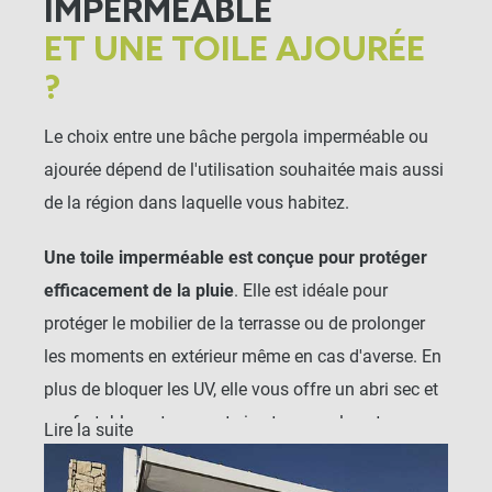
IMPERMÉABLE
ET UNE TOILE AJOURÉE
?
Le choix entre une bâche pergola imperméable ou
ajourée dépend de l'utilisation souhaitée mais aussi
de la région dans laquelle vous habitez.
Une toile imperméable est conçue pour protéger
efficacement de la pluie
. Elle est idéale pour
protéger le mobilier de la terrasse ou de prolonger
les moments en extérieur même en cas d'averse. En
plus de bloquer les UV, elle vous offre un abri sec et
confortable, notamment si votre pergola est
Lire la suite
adossée à la maison ou installée près d’un salon de
jardin. Toutefois, cette toile imperméable n'est pas