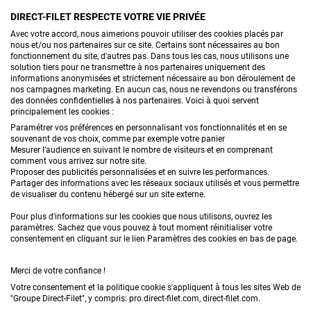
DIRECT-FILET RESPECTE VOTRE VIE PRIVÉE
CONTACTEZ-NOUS
Avec votre accord, nous aimerions pouvoir utiliser des cookies placés par
nous et/ou nos partenaires sur ce site. Certains sont nécessaires au bon
fonctionnement du site, d'autres pas. Dans tous les cas, nous utilisons une
solution tiers pour ne transmettre à nos partenaires uniquement des
informations anonymisées et strictement nécessaire au bon déroulement de
PRODUITS
nos campagnes marketing. En aucun cas, nous ne revendons ou transférons
des données confidentielles à nos partenaires. Voici à quoi servent
principalement les cookies :
CONSEILS
Paramétrer vos préférences en personnalisant vos fonctionnalités et en se
souvenant de vos choix, comme par exemple votre panier
FAQ
Mesurer l’audience en suivant le nombre de visiteurs et en comprenant
comment vous arrivez sur notre site.
Proposer des publicités personnalisées et en suivre les performances.
DEMANDE DE DEVIS
Partager des informations avec les réseaux sociaux utilisés et vous permettre
de visualiser du contenu hébergé sur un site externe.
Pour plus d'informations sur les cookies que nous utilisons, ouvrez les
paramètres. Sachez que vous pouvez à tout moment réinitialiser votre
consentement en cliquant sur le lien Paramètres des cookies en bas de page.
Merci de votre confiance !
Conditions générales de vente
Mentions légales
Votre consentement et la politique cookie s'appliquent à tous les sites Web de
"Groupe Direct-Filet", y compris: pro.direct-filet.com, direct-filet.com.
Confidentialité & données personnelles