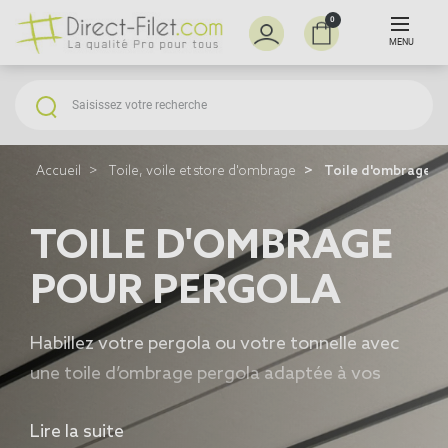
0
MENU
Accueil
Toile, voile et store d'ombrage
Toile d'ombrage p
TOILE D'OMBRAGE
POUR PERGOLA
Habillez votre pergola ou votre tonnelle avec
une
toile d’ombrage pergola
adaptée à vos
besoins : ajourée pour laisser passer l’air ou
Lire la suite
imperméable pour une protection contre la