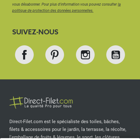
vous désabonner. Pour plus d'information vous pouvez consulter
la
Grâce à notre
solution d’ombrage sur mesure
, vous
politique de protection des données personnelles.
pouvez commander une toile pour pergola
parfaitement ajustée, dans la matière et la couleur
SUIVEZ-NOUS
de votre choix.
Facebook
Pinterest
Instagram
YouT
Direct-Filet.com est le spécialiste des toiles, bâches,
filets & accessoires pour le jardin, la terrasse, la récolte,
l'emballage de fruits & légumes, le sport, les clôtures...