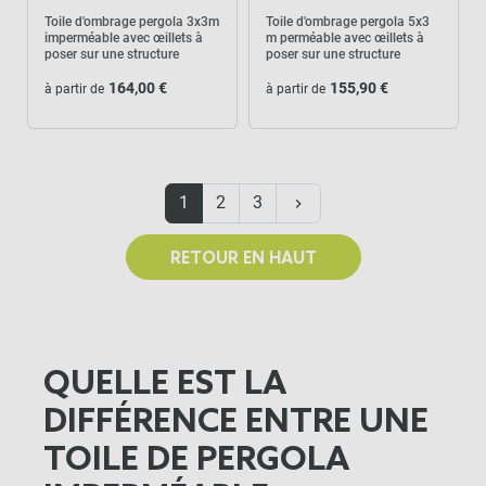
Toile d'ombrage pergola 3x3m
Toile d'ombrage pergola 5x3
imperméable avec œillets à
m perméable avec œillets à
poser sur une structure
poser sur une structure
164,00 €
155,90 €
à partir de
à partir de
Suivant
1
2
3
keyboard_arrow_right
RETOUR EN HAUT
QUELLE EST LA
DIFFÉRENCE ENTRE UNE
TOILE DE PERGOLA