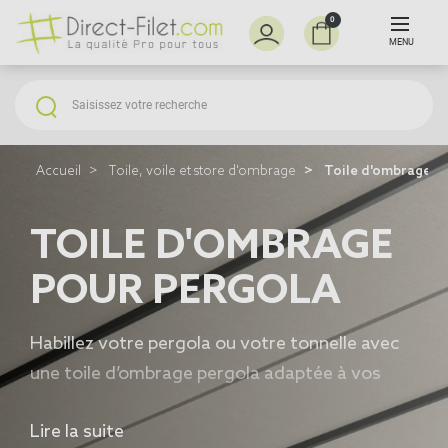
0
MENU
Accueil
Toile, voile et store d'ombrage
Toile d'ombrage p
TOILE D'OMBRAGE
POUR PERGOLA
Habillez votre pergola ou votre tonnelle avec
une
toile d’ombrage pergola
adaptée à vos
besoins : ajourée pour laisser passer l’air ou
Lire la suite
imperméable pour une protection contre la