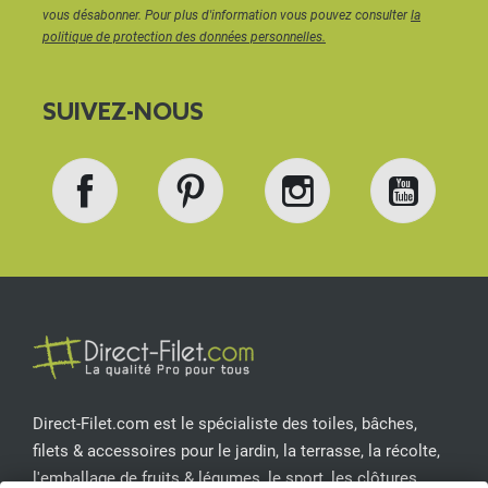
vous désabonner. Pour plus d'information vous pouvez consulter
la
Grâce à notre
solution d’ombrage sur mesure
, vous
politique de protection des données personnelles.
pouvez commander une toile pour pergola
parfaitement ajustée, dans la matière et la couleur
SUIVEZ-NOUS
de votre choix.
Facebook
Pinterest
Instagram
YouT
Direct-Filet.com est le spécialiste des toiles, bâches,
filets & accessoires pour le jardin, la terrasse, la récolte,
l'emballage de fruits & légumes, le sport, les clôtures...