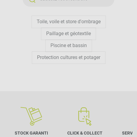
CORRECTEMENT SA
PERGOLA
POUR INSTALLÉE UNE
Toile, voile et store d'ombrage
TOILE ADAPTÉE ?
Paillage et géotextile
Piscine et bassin
Protection cultures et potager
STOCK GARANTI
CLICK & COLLECT
SERVIC