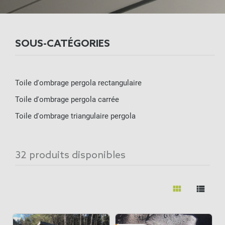
pluie. Disponible en plusieurs tailles, formes et
coloris, elle transforme votre extérieur en un
espace confortable et esthétique. Si vous ne
SOUS-CATÉGORIES
voile
disposez pas de pergola, optez pour un
d’ombrage à suspendre
, une solution
Toile d'ombrage pergola rectangulaire
esthétique et facile à installer.
Toile d'ombrage pergola carrée
Toile d'ombrage triangulaire pergola
32 produits disponibles
view_module
view_list