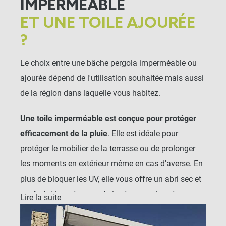
IMPERMÉABLE
ET UNE TOILE AJOURÉE
?
Le choix entre une bâche pergola imperméable ou
ajourée dépend de l'utilisation souhaitée mais aussi
de la région dans laquelle vous habitez.
Une toile imperméable est conçue pour protéger
efficacement de la pluie
. Elle est idéale pour
protéger le mobilier de la terrasse ou de prolonger
les moments en extérieur même en cas d'averse. En
plus de bloquer les UV, elle vous offre un abri sec et
confortable, notamment si votre pergola est
Lire la suite
adossée à la maison ou installée près d’un salon de
jardin. Toutefois, cette toile imperméable n'est pas