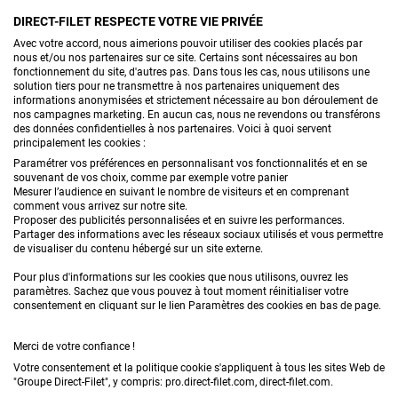
DIRECT-FILET RESPECTE VOTRE VIE PRIVÉE
CONTACTEZ-NOUS
Avec votre accord, nous aimerions pouvoir utiliser des cookies placés par
nous et/ou nos partenaires sur ce site. Certains sont nécessaires au bon
fonctionnement du site, d'autres pas. Dans tous les cas, nous utilisons une
solution tiers pour ne transmettre à nos partenaires uniquement des
informations anonymisées et strictement nécessaire au bon déroulement de
PRODUITS
nos campagnes marketing. En aucun cas, nous ne revendons ou transférons
des données confidentielles à nos partenaires. Voici à quoi servent
principalement les cookies :
CONSEILS
Paramétrer vos préférences en personnalisant vos fonctionnalités et en se
souvenant de vos choix, comme par exemple votre panier
FAQ
Mesurer l’audience en suivant le nombre de visiteurs et en comprenant
comment vous arrivez sur notre site.
Proposer des publicités personnalisées et en suivre les performances.
DEMANDE DE DEVIS
Partager des informations avec les réseaux sociaux utilisés et vous permettre
de visualiser du contenu hébergé sur un site externe.
Pour plus d'informations sur les cookies que nous utilisons, ouvrez les
paramètres. Sachez que vous pouvez à tout moment réinitialiser votre
consentement en cliquant sur le lien Paramètres des cookies en bas de page.
Merci de votre confiance !
Conditions générales de vente
Mentions légales
Votre consentement et la politique cookie s'appliquent à tous les sites Web de
"Groupe Direct-Filet", y compris: pro.direct-filet.com, direct-filet.com.
Confidentialité & données personnelles