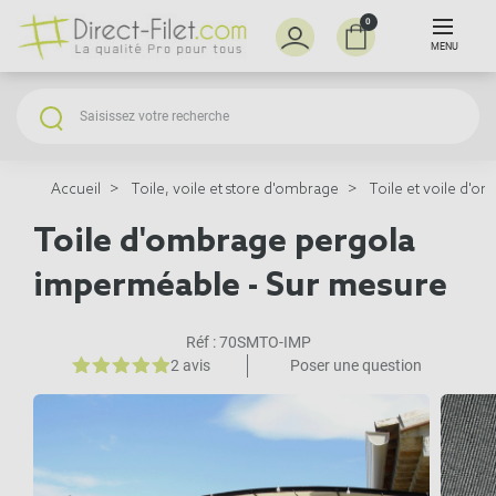
0
MENU
Accueil
Toile, voile et store d'ombrage
Toile et voile d'o
Toile d'ombrage pergola
imperméable - Sur mesure
Réf :
70SMTO-IMP
2 avis
Poser une question