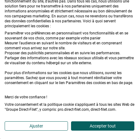
fonctionnement du site, d'autres pas. Dans tous les cas, nous utilisons une
solution tiers pour ne transmettre à nos partenaires uniquement des
informations anonymisées et strictement nécessaire au bon déroulement de
nos campagnes marketing. En aucun cas, nous ne revendons ou transférons
Lattay
des données confidentielles à nos partenaires. Voici à quoi servent
principalement les cookies :
22 mars 2024
Paramétrer vos préférences en personnalisant vos fonctionnalités et en se
souvenant de vos choix, comme par exemple votre panier
Mesurer l’audience en suivant le nombre de visiteurs et en comprenant
Bonjour,
comment vous arrivez sur notre site.
Proposer des publicités personnalisées et en suivre les performances.
Partager des informations avec les réseaux sociaux utilisés et vous permettre
de visualiser du contenu hébergé sur un site externe.
Nous souhaitons commander une toile imperméable.
Pour plus d'informations sur les cookies que nous utilisons, ouvrez les
Est-il obligatoire d'avoir une pente sur notre pergola
paramètres. Sachez que vous pouvez à tout moment réinitialiser votre
consentement en cliquant sur le lien Paramètres des cookies en bas de page.
pour commander ce type de toile ?
Merci de votre réponse
Merci de votre confiance !
Cordialement,
Votre consentement et la politique cookie s'appliquent à tous les sites Web de
"Groupe Direct-Filet", y compris: pro.direct-filet.com, direct-filet.com.
Mme Lattay
Ajuster
Accepter tout
Direct-Filet