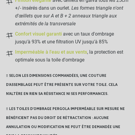
Finition élégante
avec œillets en galva tous les 25cm
fixation
+/- insérés dans un ourlet.
Les formes triangle n'ont
d'œillets que sur A et B + 2 anneaux triangle aux
-
+
extrémités de la transversale
0,30 €
Confort visuel garanti
avec un taux d'ombrage
jusqu'à 93% et une filtration UV jusqu'à 85%
77,49 €
Imperméable à l'eau et aux vents
, la protection est
Kit complet :
optimale sous la toile d'ombrage
Toile d ombrage
Produits associés
+
28,99 €
48,50 €
‼️ SELON LES DIMENSIONS COMMANDÉES, UNE COUTURE
AJOUTER L'ENSEMBLE AU
D'ASSEMBLAGE PEUT ÊTRE PRÉSENTE SUR VOTRE TOILE. CELA
PANIER
N'ALTÈRE EN RIEN SA RÉSISTANCE NI SES PERFORMANCES.
‼️ LES TOILES D'OMBRAGE PERGOLA IMPERMÉABLE SUR MESURE NE
BÉNÉFICIENT PAS DU DROIT DE RÉTRACTATION : AUCUNE
ANNULATION OU MODIFICATION NE PEUT ÊTRE DEMANDÉE UNE