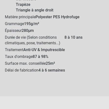
Trapèze
Triangle à angle droit
Matière principale
Polyester PES Hydrofuge
Grammage
195g/m²
Épaisseur
280µm
Durée de vie (Selon conditions
8 à 10 ans
climatiques, pose, traitements...)
Traitement
Anti-UV & Imputrescible
Taux d'ombrage
87 à 98%
Surface max. conseillée
25m²
Délai de fabrication
4 à 6 semaines