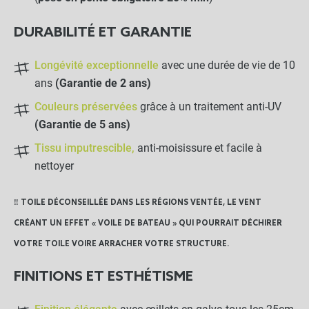
-
+
0,95 €
DURABILITÉ ET GARANTIE
Crochet Sandow
Longévité exceptionnelle
avec une durée de vie de 10
ans
(Garantie de 2 ans)
Couleurs préservées
grâce à un traitement anti-UV
-
+
0,80 €
(Garantie de 5 ans)
Tissu imputrescible,
anti-moisissure et facile à
Sac de rangement
nettoyer
‼️ TOILE DÉCONSEILLÉE DANS LES RÉGIONS VENTÉE, LE VENT
-
+
CRÉANT UN EFFET « VOILE DE BATEAU » QUI POURRAIT DÉCHIRER
20,00 €
VOTRE TOILE VOIRE ARRACHER VOTRE STRUCTURE.
LES PRODUITS ALTERNATIFS
FINITIONS ET ESTHÉTISME
Crochet champignon de