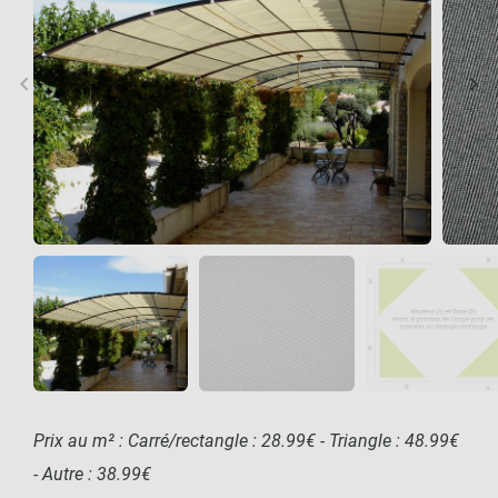
keyboard_arrow_left
keyboard_arrow_right
Précédent
Sui
Prix au m² : Carré/rectangle : 28.99€ - Triangle : 48.99€
- Autre : 38.99€