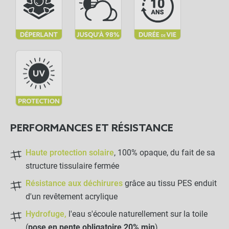
Toile d'ombrage pergola imperméable -
close
Sur mesure
28,99 €
Anthracite
NOTRE RECOMMANDATION POUR
UNE POSE EN TOUTE TRANQUILLITÉ
Bobine de sandow 25m
Ø6mm
PERFORMANCES ET RÉSISTANCE
-
+
Haute protection solaire
, 100% opaque, du fait de sa
21,50 €
structure tissulaire fermée
Résistance aux déchirures
grâce au tissu PES enduit
Crochet Sandow "Stop"
d'un revêtement acrylique
Hydrofuge,
l'eau s'écoule naturellement sur la toile
(
pose en pente obligatoire 20% min
)