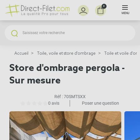
0
MENU
Accueil
Toile, voile et store d'ombrage
Toile et voile d'o
Store d'ombrage pergola -
Sur mesure
Réf :
70SMTSXX
0 avis
Poser une question