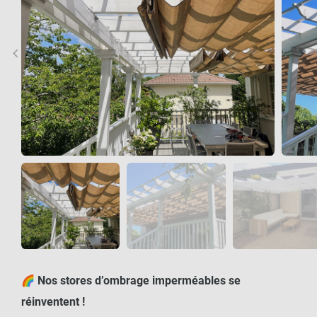
keyboard_arrow_left
keyboard_arrow_right
Précédent
Sui
🌈
Nos stores d’ombrage imperméables se
réinventent !