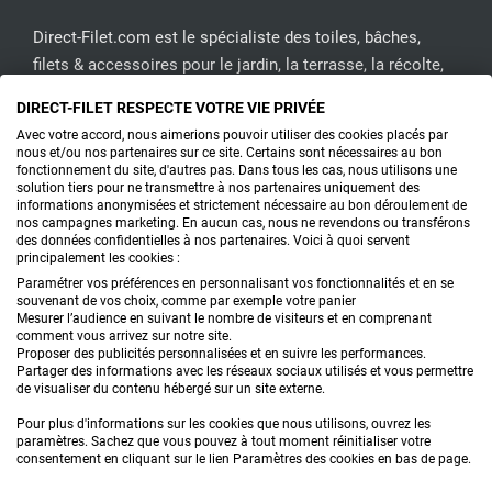
Direct-Filet.com est le spécialiste des toiles, bâches,
filets & accessoires pour le jardin, la terrasse, la récolte,
l'emballage de fruits & légumes, le sport, les clôtures...
DIRECT-FILET RESPECTE VOTRE VIE PRIVÉE
Avec votre accord, nous aimerions pouvoir utiliser des cookies placés par
nous et/ou nos partenaires sur ce site. Certains sont nécessaires au bon
CONTACTEZ-NOUS
fonctionnement du site, d'autres pas. Dans tous les cas, nous utilisons une
solution tiers pour ne transmettre à nos partenaires uniquement des
informations anonymisées et strictement nécessaire au bon déroulement de
nos campagnes marketing. En aucun cas, nous ne revendons ou transférons
PRODUITS
des données confidentielles à nos partenaires. Voici à quoi servent
principalement les cookies :
CONSEILS
Paramétrer vos préférences en personnalisant vos fonctionnalités et en se
souvenant de vos choix, comme par exemple votre panier
Mesurer l’audience en suivant le nombre de visiteurs et en comprenant
FAQ
comment vous arrivez sur notre site.
Proposer des publicités personnalisées et en suivre les performances.
Partager des informations avec les réseaux sociaux utilisés et vous permettre
DEMANDE DE DEVIS
de visualiser du contenu hébergé sur un site externe.
Pour plus d'informations sur les cookies que nous utilisons, ouvrez les
paramètres. Sachez que vous pouvez à tout moment réinitialiser votre
consentement en cliquant sur le lien Paramètres des cookies en bas de page.