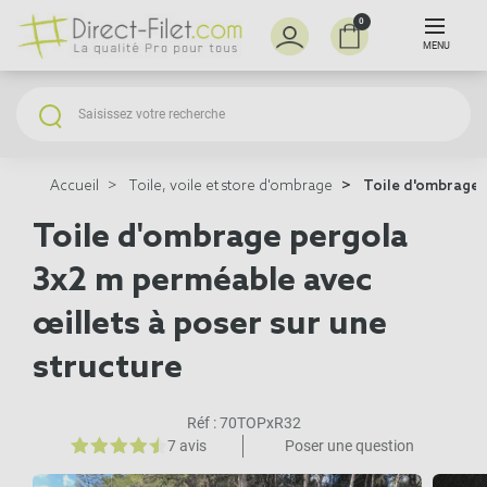
0
MENU
Accueil
Toile, voile et store d'ombrage
Toile d'ombrage p
Toile d'ombrage pergola
3x2 m perméable avec
œillets à poser sur une
structure
Réf :
70TOPxR32
7 avis
Poser une question