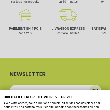
sur tous nos produits
en 30 minutes
04 42 
PAIEMENT EN 4 FOIS
LIVRAISON EXPRESS
SATISFAIT
sans frais
en 24/48 heures
sous 
NEWSLETTER
DIRECT-FILET RESPECTE VOTRE VIE PRIVÉE
Avec votre accord, nous aimerions pouvoir utiliser des cookies placés par
L'inscription à la newsletter vous permettra de recevoir des offres
nous et/ou nos partenaires sur ce site. Certains sont nécessaires au bon
commerciales de la part de Direct Filet. Vous pouvez à tout moment