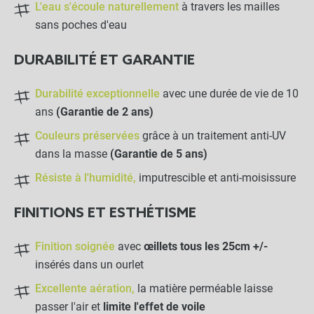
L'eau s'écoule naturellement
à travers les mailles
Crochet Sandow "Stop"
sans poches d'eau
DURABILITÉ ET GARANTIE
-
+
0,95 €
Durabilité exceptionnelle
avec une durée de vie de 10
ans
(Garantie de 2 ans)
Crochet Sandow
Couleurs préservées
grâce à un traitement anti-UV
dans la masse
(Garantie de 5 ans)
-
+
Résiste à l'humidité,
imputrescible et anti-moisissure
0,80 €
FINITIONS ET ESTHÉTISME
LES PRODUITS ALTERNATIFS
Finition soignée
avec
œillets tous les 25cm +/-
Sac de rangement
insérés dans un ourlet
Excellente aération,
la matière perméable laisse
passer l'air et
limite l'effet de voile