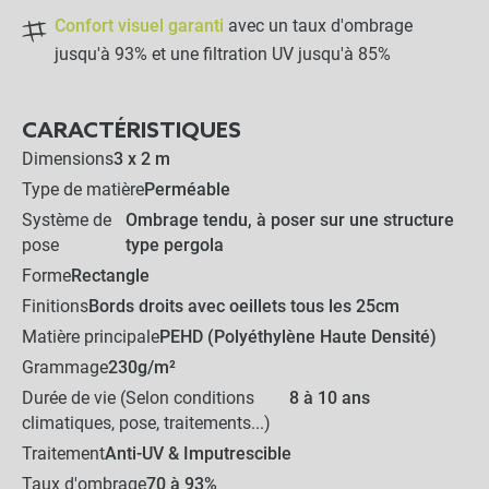
-
+
20,00 €
Confort visuel garanti
avec un taux d'ombrage
jusqu'à 93% et une filtration UV jusqu'à 85%
Crochet champignon de
fixation
CARACTÉRISTIQUES
Dimensions
3 x 2 m
-
+
0,52 €
Type de matière
Perméable
Système de
Ombrage tendu, à poser sur une structure
pose
type pergola
Forme
Rectangle
90,50 €
Kit complet :
Finitions
Bords droits avec oeillets tous les 25cm
Toile d ombrage
Produits associés
+
62,00 €
28,50 €
Matière principale
PEHD (Polyéthylène Haute Densité)
Grammage
230g/m²
AJOUTER L'ENSEMBLE AU
Durée de vie (Selon conditions
8 à 10 ans
climatiques, pose, traitements...)
PANIER
Traitement
Anti-UV & Imputrescible
Taux d'ombrage
70 à 93%