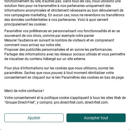
fonctionnement du site, d'autres pas. Dans tous les cas, nous utilisons une
vous désabonner. Pour plus d'information vous pouvez consulter
la
solution tiers pour ne transmettre à nos partenaires uniquement des
politique de protection des données personnelles.
informations anonymisées et strictement nécessaire au bon déroulement de
nos campagnes marketing. En aucun cas, nous ne revendons ou transférons
des données confidentielles à nos partenaires. Voici à quoi servent
principalement les cookies :
SUIVEZ-NOUS
Paramétrer vos préférences en personnalisant vos fonctionnalités et en se
souvenant de vos choix, comme par exemple votre panier
Mesurer l’audience en suivant le nombre de visiteurs et en comprenant
comment vous arrivez sur notre site.
Proposer des publicités personnalisées et en suivre les performances.
Partager des informations avec les réseaux sociaux utilisés et vous permettre
de visualiser du contenu hébergé sur un site externe.
Facebook
Pinterest
Instagram
YouT
Pour plus d'informations sur les cookies que nous utilisons, ouvrez les
paramètres. Sachez que vous pouvez à tout moment réinitialiser votre
consentement en cliquant sur le lien Paramètres des cookies en bas de page.
Merci de votre confiance !
Votre consentement et la politique cookie s'appliquent à tous les sites Web de
"Groupe Direct-Filet", y compris: pro.direct-filet.com, direct-filet.com.
Direct-Filet.com est le spécialiste des toiles, bâches,
Ajuster
Accepter tout
filets & accessoires pour le jardin, la terrasse, la récolte,
l'emballage de fruits & légumes, le sport, les clôtures...