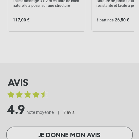
Toile d'ombrage 3 x 2 m en fibre de coco
Bordure de jardin flexib
naturelle à poser sur une structure
résistante et facile à pose
117,00 €
26,50 €
à partir de
AVIS
4.9
note moyenne
|
7 avis
JE DONNE MON AVIS