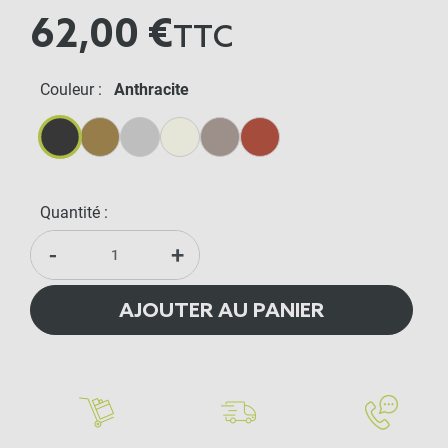
62,00 €
TTC
Couleur :
Anthracite
Anthracite
Beige
Gris Métal
Crème
Lin
Terracotta
Quantité :
-
+
AJOUTER AU PANIER