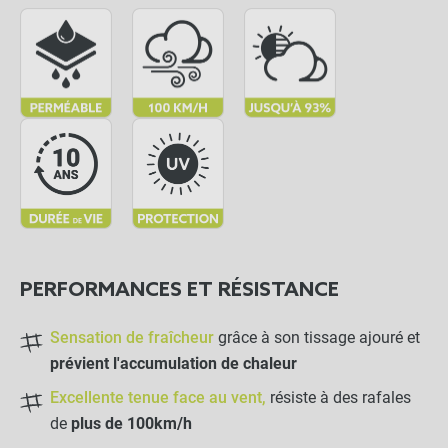
Toile d'ombrage pergola 3x2 m
close
perméable avec œillets à poser sur
une structure
62,00 €
Anthracite
NOTRE RECOMMANDATION POUR
UNE POSE EN TOUTE TRANQUILLITÉ
PERFORMANCES ET RÉSISTANCE
Bobine de sandow 25m
Ø6mm
Sensation de fraîcheur
grâce à son tissage ajouré et
prévient l'accumulation de chaleur
-
+
21,50 €
Excellente tenue face au vent,
résiste à des rafales
de
plus de 100km/h