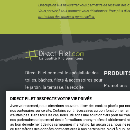
pour maintenir le store bien en place.
L'inscription à la newsletter vous permettra de recevoir des o
Vous pouvez à tout moment vous désabonner. Pour plus d'in
Pour les propriétaires qui recherchent une solution
protection des données personnelles.
toile d’ombrage tendue pour pergola reste une excell
Mais si vous souhaitez varier les ambiances et ad
au fil de la journée, le store coulissant reste le choix 
PRODUIT
Direct-Filet.com est le spécialiste des
toiles, bâches, filets & accessoires pour
Promotions
le jardin, la terrasse, la récolte,
l'emballage de fruits & légumes, le sport,
Nouveaux pro
DIRECT-FILET RESPECTE VOTRE VIE PRIVÉE
les clôtures...
Meilleures v
Avec votre accord, nous aimerions pouvoir utiliser des cookies placés par no
nos partenaires sur ce site. Certains sont nécessaires au bon fonctionnement
Nous-Contacte
d'autres pas. Dans tous les cas, nous utilisons une solution tiers pour ne tra
| Direct Filet
nos partenaires uniquement des informations anonymisées et strictement n
au bon déroulement de nos campagnes marketing. En aucun cas, nous ne r
ou transférons des données confidentielles à nos partenaires. Voici à quoi s