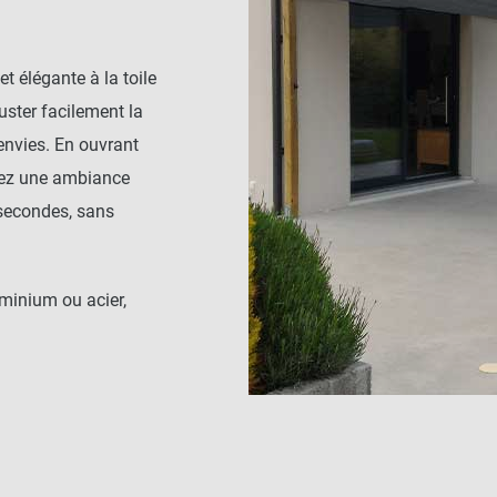
et élégante à la toile
juster facilement la
envies. En ouvrant
réez une ambiance
 secondes, sans
uminium ou acier,
issant réside aussi
 traités anti-UV, il
ant son esthétique