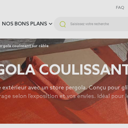
FAQ
NOS BONS PLANS
rgola coulissant sur câble
GOLA COULISSANT
e extérieur avec un store pergola. Conçu pour gli
age selon l’exposition et vos envies. Idéal pour l
lternative plus minimaliste, découvrez aussi not