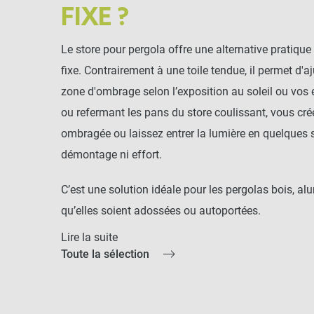
FIXE ?
Le store pour pergola offre une alternative pratique 
fixe. Contrairement à une toile tendue, il permet d'a
zone d'ombrage selon l’exposition au soleil ou vos 
ou refermant les pans du store coulissant, vous c
ombragée ou laissez entrer la lumière en quelques
démontage ni effort.
C’est une solution idéale pour les pergolas bois, al
qu’elles soient adossées ou autoportées.
Lire la suite
L’un des principaux avantages du store pergola coul
Toute la sélection
dans sa résistance. Grâce à des matériaux robustes et
supporte les variations climatiques tout en conserv
dans le temps.