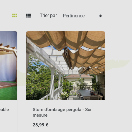
view_module
view_list
Trier par
éable
Store d'ombrage pergola - Sur
mesure
28,99 €