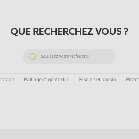
e sans nécessiter de
QUE RECHERCHEZ VOUS ?
R UN
ombrage
Paillage et géotextile
Piscine et bassin
Protec
ande pas de
 s’adapter aux
soires nécessaires :
et
de votre
store