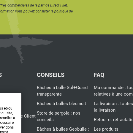
Face
ffres commerciales de la part de Direct Filet.
formation vous pouvez consulter
la politique de
 plus permanente, la
ente alternative.
apter votre ombrage
le plus flexible.
S
CONSEILS
FAQ
Bâches à bulle Sol+Guard
Ma commande : tou
transparente
relatives à une c
duits
Bâches à bulles bleu nuit
La livraison : toute
entes
us et/ou
la livraison
Store de pergola : nos
 du site,
r : Service Client
nsmettre à
conseils
Retour et rétractati
écessaire
evendons
Bâches à bulles Geobulle :
Les produits
ervent