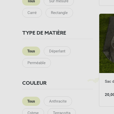
Tous
Sur mesure
Carré
Rectangle
TYPE DE MATIÈRE
Tous
Déperlant
Perméable
Sac 
COULEUR
20,0
Tous
Anthracite
Crème
Terracotta