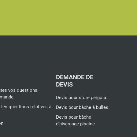
book
Pinterest
Instagram
YouTube
DEMANDE DE
DEVIS
tes vos questions
ommande
Devis pour store pergola
s les questions relatives à
Devis pour bâche à bulles
Devis pour bâche
on
d'hivernage piscine