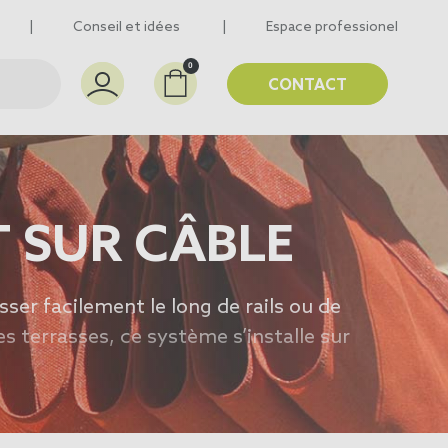
Conseil et idées
Espace professionel
0
CONTACT
 SUR CÂBLE
sser facilement le long de rails ou de
es terrasses, ce système s’installe sur
toile d’ombrage tendue pergola.
re