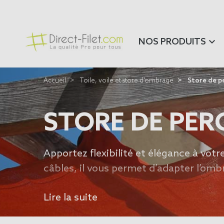
NOS PRODUITS
Accueil
Toile, voile et store d'ombrage
Store de pe
STORE DE PER
Apportez flexibilité et élégance à votr
câbles, il vous permet d’adapter l’ombr
pergola bois, alu ou acier. Pour une a
Lire la suite