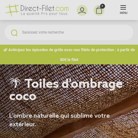
0
MENU
🌿 Anticipez les épisodes de grêle avec nos filets de protection : à partir de
80€ le filet
🌴 Toiles d'ombrage
coco
L'ombre naturelle qui sublime votre
extérieur.