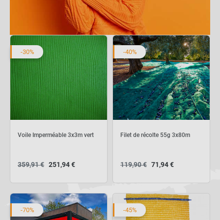
-30%
-40%
Voile Imperméable 3x3m vert
Filet de récolte 55g 3x80m
359,91 €
251,94 €
119,90 €
71,94 €
-70%
-45%