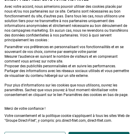
Avec votre accord, nous aimerions pouvoir utiliser des cookies placés par
nous et/ou nos partenaires sur ce site. Certains sont nécessaires au bon
CONTACTEZ-NOUS
fonctionnement du site, d'autres pas. Dans tous les cas, nous utilisons une
solution tiers pour ne transmettre à nos partenaires uniquement des
informations anonymisées et strictement nécessaire au bon déroulement de
nos campagnes marketing. En aucun cas, nous ne revendons ou transférons
PRODUITS
des données confidentielles à nos partenaires. Voici à quoi servent
principalement les cookies :
CONSEILS
Paramétrer vos préférences en personnalisant vos fonctionnalités et en se
souvenant de vos choix, comme par exemple votre panier
Mesurer l’audience en suivant le nombre de visiteurs et en comprenant
FAQ
comment vous arrivez sur notre site.
Proposer des publicités personnalisées et en suivre les performances.
Partager des informations avec les réseaux sociaux utilisés et vous permettre
DEMANDE DE DEVIS
de visualiser du contenu hébergé sur un site externe.
Pour plus d'informations sur les cookies que nous utilisons, ouvrez les
paramètres. Sachez que vous pouvez à tout moment réinitialiser votre
consentement en cliquant sur le lien Paramètres des cookies en bas de page.
Merci de votre confiance !
Votre consentement et la politique cookie s'appliquent à tous les sites Web de
Conditions générales de vente
Mentions légales
"Groupe Direct-Filet", y compris: pro.direct-filet.com, direct-filet.com.
Confidentialité & données personnelles