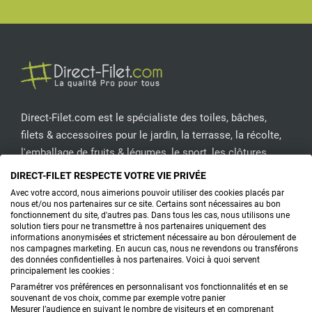
Facebook
Pinterest
Instagram
YouT
ASSOCIER LE FILET À
D’AUTRES
SOLUTIONS DE
COUVERTURE
Pour une
protection piscine
complète, pensez à
Direct-Filet.com est le spécialiste des toiles, bâches,
combiner votre filet avec une
bâche piscine
filets & accessoires pour le jardin, la terrasse, la récolte,
hivernage
. Cette couverture prend le relais en hiver
l'emballage de fruits & légumes, le sport, les clôtures...
pour sécuriser et préserver le bassin. Pendant la
DIRECT-FILET RESPECTE VOTRE VIE PRIVÉE
saison chaude, une
bâche à bulle Geobubble
CONTACTEZ-NOUS
Avec votre accord, nous aimerions pouvoir utiliser des cookies placés par
nous et/ou nos partenaires sur ce site. Certains sont nécessaires au bon
permet de conserver la chaleur de l’eau tout en
fonctionnement du site, d'autres pas. Dans tous les cas, nous utilisons une
solution tiers pour ne transmettre à nos partenaires uniquement des
réduisant l’évaporation. Le modèle
bâche à bulle
informations anonymisées et strictement nécessaire au bon déroulement de
PRODUITS
nos campagnes marketing. En aucun cas, nous ne revendons ou transférons
500 microns
est recommandé pour les régions
des données confidentielles à nos partenaires. Voici à quoi servent
principalement les cookies :
CONSEILS
ensoleillées et les utilisateurs intensifs. En
Paramétrer vos préférences en personnalisant vos fonctionnalités et en se
combinant ces solutions, vous limitez les pertes de
souvenant de vos choix, comme par exemple votre panier
FAQ
Mesurer l’audience en suivant le nombre de visiteurs et en comprenant