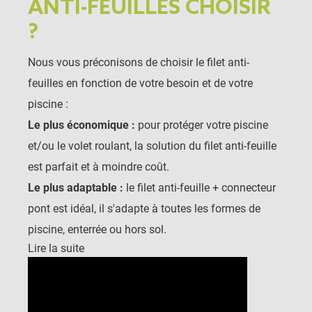
ANTI-FEUILLES CHOISIR
?
Nous vous préconisons de choisir le filet anti-
feuilles en fonction de votre besoin et de votre
piscine :
Le plus économique
:
pour protéger votre piscine
et/ou le volet roulant, la solution du filet anti-feuille
est parfait et à moindre coût.
Le plus adaptable
:
le filet anti-feuille + connecteur
pont est idéal, il s'adapte à toutes les formes de
piscine, enterrée ou hors sol.
Lire la suite
Le plus robuste
:
ce filet pour piscine est équipée
d'une bande de renfort en polyester en périphérie, ce
lui offre un rendu plus élégant . Il protège toute