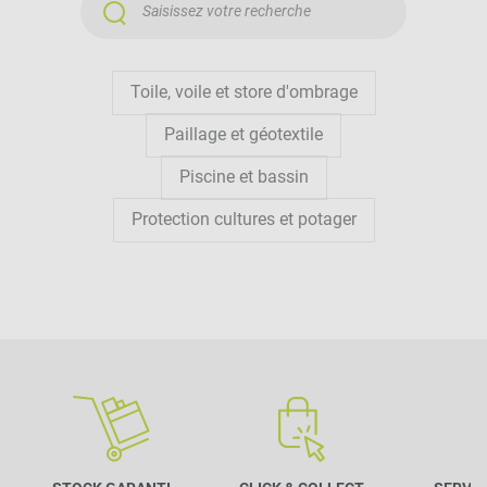
laissant passer l’air et la lumière. En hiver, une
bâche d’hivernage
sécurise complètement le
bassin, notamment si celui-ci n’est pas utilisé
Toile, voile et store d'ombrage
pendant plusieurs mois.
Paillage et géotextile
Pour les zones très arborées ou exposées au vent, le
Piscine et bassin
filet anti feuilles piscine
permet une protection
Protection cultures et potager
efficace sans bloquer complètement la circulation
de l’air.
Enfin, pour les bassins décoratifs ou à poissons, la
bâche pour bassin
type EPDM assure une parfaite
étanchéité, durable dans le temps.
QUEL EST LE PRIX D’UNE
BÂCHE DE PROTECTION