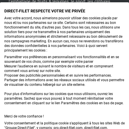
l'emballage de fruits & légumes, le sport, les clôtures...
Toute l’année pour bassins :
bâche EDPM
DIRECT-FILET RESPECTE VOTRE VIE PRIVÉE
CONTACTEZ-NOUS
Avec votre accord, nous aimerions pouvoir utiliser des cookies placés par
nous et/ou nos partenaires sur ce site. Certains sont nécessaires au bon
fonctionnement du site, d'autres pas. Dans tous les cas, nous utilisons une
solution tiers pour ne transmettre à nos partenaires uniquement des
informations anonymisées et strictement nécessaire au bon déroulement de
PRODUITS
nos campagnes marketing. En aucun cas, nous ne revendons ou transférons
des données confidentielles à nos partenaires. Voici à quoi servent
principalement les cookies :
CONSEILS
Paramétrer vos préférences en personnalisant vos fonctionnalités et en se
souvenant de vos choix, comme par exemple votre panier
FAQ
Mesurer l’audience en suivant le nombre de visiteurs et en comprenant
comment vous arrivez sur notre site.
Proposer des publicités personnalisées et en suivre les performances.
DEMANDE DE DEVIS
Partager des informations avec les réseaux sociaux utilisés et vous permettre
de visualiser du contenu hébergé sur un site externe.
Pour plus d'informations sur les cookies que nous utilisons, ouvrez les
paramètres. Sachez que vous pouvez à tout moment réinitialiser votre
consentement en cliquant sur le lien Paramètres des cookies en bas de page.
Merci de votre confiance !
Conditions générales de vente
Mentions légales
Votre consentement et la politique cookie s'appliquent à tous les sites Web de
"Groupe Direct-Filet", y compris: pro.direct-filet.com, direct-filet.com.