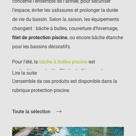
concerne l’ensemble de l’année, pour sécuriser
l’espace, éviter les salissures et prolonger la durée
de vie du bassin. Selon la saison, les équipements
changent : bâche à bulles, couverture d’hivernage,
filet de protection piscine
, ou encore bâche étanche
pour les bassins décoratifs.
Pour l’été, la
bâche à bulles piscine
est
particulièrement utile. Elle limite l’évaporation,
Lire la suite
conserve la chaleur de l’eau et évite que des feuilles
L’ensemble de ces produits est disponible dans la
tombent dans le bassin. Les modèles Geobubble
rubrique
protection piscine
.
proposés sont disponibles en plusieurs épaisseurs,
dont la version
500 microns
très résistante.
Toute la sélection
À l’automne et en hiver, la pose d’une
couverture
d’hivernage
est recommandée. Elle empêche la