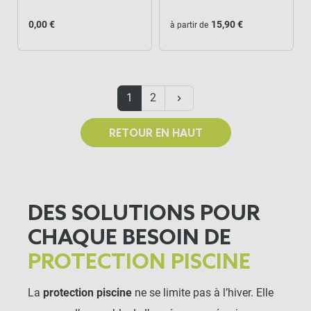
0,00 €
15,90 €
à partir de
Suivant
1
2
keyboard_arrow_right
RETOUR EN HAUT
DES SOLUTIONS POUR
CHAQUE BESOIN DE
PROTECTION PISCINE
La
protection piscine
ne se limite pas à l’hiver. Elle