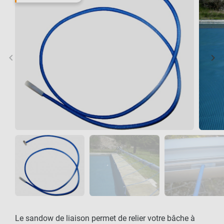
keyboard_arrow_left
keyboard_arrow_right
Précédent
Sui
Le sandow de liaison permet de relier votre bâche à