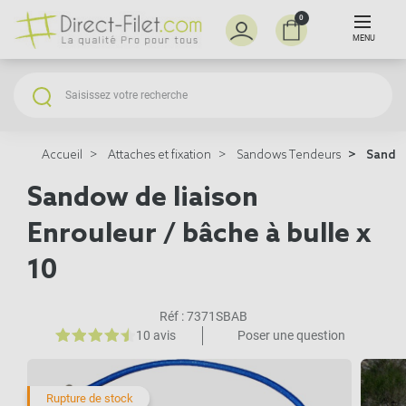
0
MENU
Accueil
Attaches et fixation
Sandows Tendeurs
Sandow 
Sandow de liaison
Enrouleur / bâche à bulle x
10
Réf :
7371SBAB
10 avis
Poser une question
Rupture de stock