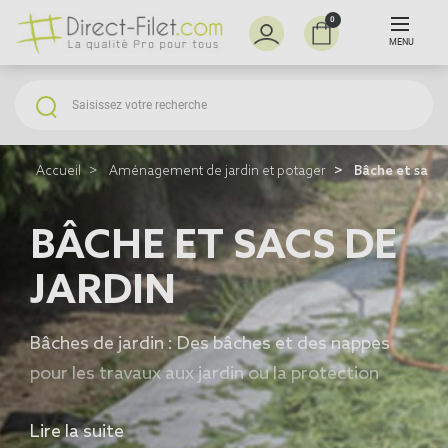
0
MENU
Accueil
Aménagement de jardin et potager
Bâche et sacs 
BÂCHE ET SACS DE
JARDIN
Bâches de jardin : Des bâches et des nappes
pour les travaux aux jardin ou la protection
diverses de matériels.
Lire la suite