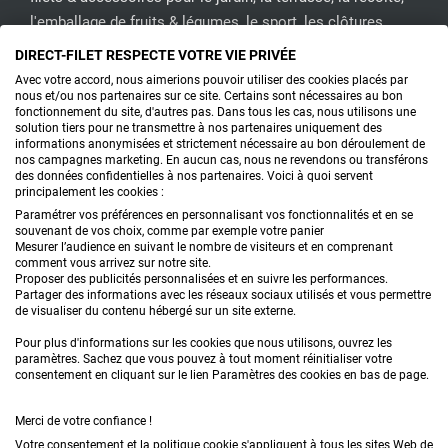
l'emballage de fruits & légumes, le sport, les clôtures...
DIRECT-FILET RESPECTE VOTRE VIE PRIVÉE
CONTACTEZ-NOUS
Avec votre accord, nous aimerions pouvoir utiliser des cookies placés par
nous et/ou nos partenaires sur ce site. Certains sont nécessaires au bon
fonctionnement du site, d'autres pas. Dans tous les cas, nous utilisons une
solution tiers pour ne transmettre à nos partenaires uniquement des
informations anonymisées et strictement nécessaire au bon déroulement de
PRODUITS
nos campagnes marketing. En aucun cas, nous ne revendons ou transférons
des données confidentielles à nos partenaires. Voici à quoi servent
principalement les cookies :
CONSEILS
Paramétrer vos préférences en personnalisant vos fonctionnalités et en se
souvenant de vos choix, comme par exemple votre panier
FAQ
Mesurer l’audience en suivant le nombre de visiteurs et en comprenant
comment vous arrivez sur notre site.
Proposer des publicités personnalisées et en suivre les performances.
DEMANDE DE DEVIS
Partager des informations avec les réseaux sociaux utilisés et vous permettre
de visualiser du contenu hébergé sur un site externe.
Pour plus d'informations sur les cookies que nous utilisons, ouvrez les
paramètres. Sachez que vous pouvez à tout moment réinitialiser votre
consentement en cliquant sur le lien Paramètres des cookies en bas de page.
Merci de votre confiance !
Conditions générales de vente
Mentions légales
Votre consentement et la politique cookie s'appliquent à tous les sites Web de