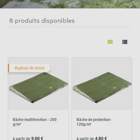
8 produits disponibles
view_module
view_list
Rupture de stock
Bâche multifonction - 200
Bâche de protection -
g/m²
120g/m²
9,00 €
4,80 €
à partir de
à partir de