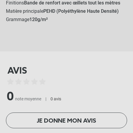
Finitions
Bande de renfort avec œillets tout les mètres
Matière principale
PEHD (Polyéthylène Haute Densité)
Grammage
120g/m²
AVIS
0
note moyenne
|
0 avis
JE DONNE MON AVIS