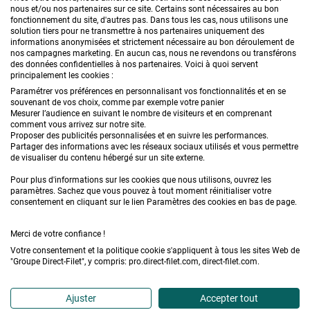
nous et/ou nos partenaires sur ce site. Certains sont nécessaires au bon
fonctionnement du site, d'autres pas. Dans tous les cas, nous utilisons une
solution tiers pour ne transmettre à nos partenaires uniquement des
informations anonymisées et strictement nécessaire au bon déroulement de
PRODUITS
nos campagnes marketing. En aucun cas, nous ne revendons ou transférons
des données confidentielles à nos partenaires. Voici à quoi servent
principalement les cookies :
CONSEILS
Paramétrer vos préférences en personnalisant vos fonctionnalités et en se
souvenant de vos choix, comme par exemple votre panier
FAQ
Mesurer l’audience en suivant le nombre de visiteurs et en comprenant
comment vous arrivez sur notre site.
Proposer des publicités personnalisées et en suivre les performances.
DEMANDE DE DEVIS
Partager des informations avec les réseaux sociaux utilisés et vous permettre
de visualiser du contenu hébergé sur un site externe.
Pour plus d'informations sur les cookies que nous utilisons, ouvrez les
paramètres. Sachez que vous pouvez à tout moment réinitialiser votre
consentement en cliquant sur le lien Paramètres des cookies en bas de page.
Merci de votre confiance !
Conditions générales de vente
Mentions légales
Votre consentement et la politique cookie s'appliquent à tous les sites Web de
"Groupe Direct-Filet", y compris: pro.direct-filet.com, direct-filet.com.
Confidentialité & données personnelles
Plan du site
Accédez à l'Espace professionnel
Ajuster
Accepter tout