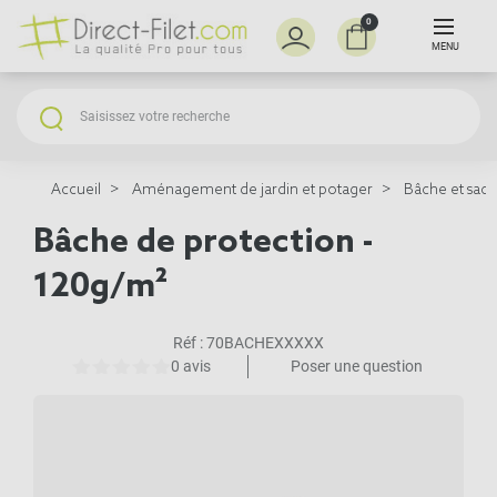
0
MENU
Accueil
Aménagement de jardin et potager
Bâche et sacs 
Bâche de protection -
120g/m²
Réf :
70BACHEXXXXX
0 avis
Poser une question