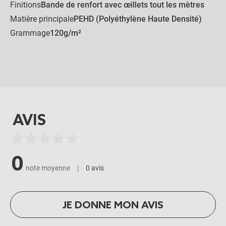
Finitions
Bande de renfort avec œillets tout les mètres
Matière principale
PEHD (Polyéthylène Haute Densité)
Grammage
120g/m²
AVIS
0
note moyenne
|
0 avis
JE DONNE MON AVIS