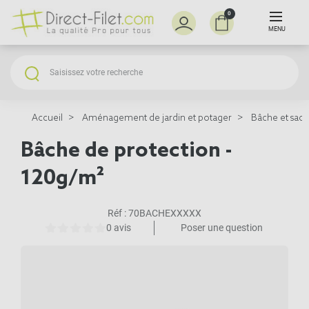
0
MENU
Accueil
Aménagement de jardin et potager
Bâche et sacs 
Bâche de protection -
120g/m²
Réf :
70BACHEXXXXX
0 avis
Poser une question