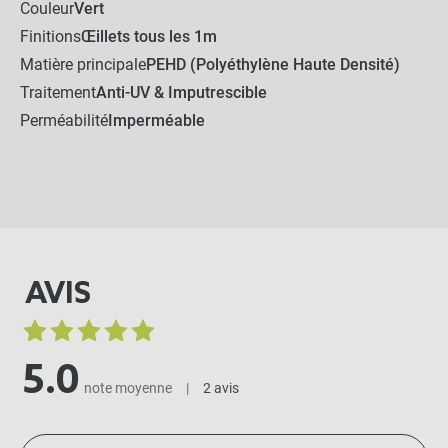
Couleur
Vert
Finitions
Œillets tous les 1m
Matière principale
PEHD (Polyéthylène Haute Densité)
Traitement
Anti-UV & Imputrescible
Perméabilité
Imperméable
AVIS
5.0
note moyenne
|
2 avis