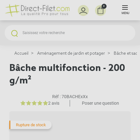
0
MENU
Accueil
Aménagement de jardin et potager
Bâche et sacs 
Bâche multifonction - 200
g/m²
Réf :
70BACHExXx
2 avis
Poser une question
Rupture de stock