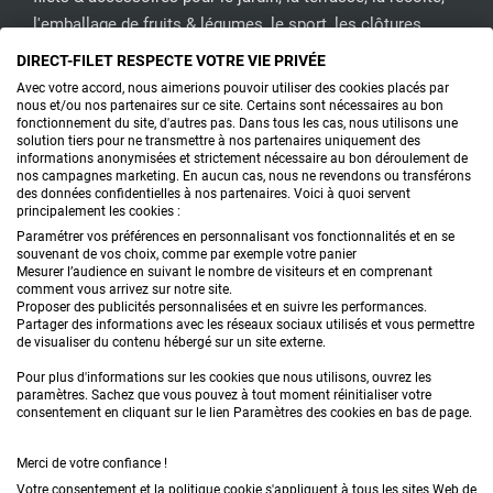
l'emballage de fruits & légumes, le sport, les clôtures...
DIRECT-FILET RESPECTE VOTRE VIE PRIVÉE
CONTACTEZ-NOUS
Avec votre accord, nous aimerions pouvoir utiliser des cookies placés par
nous et/ou nos partenaires sur ce site. Certains sont nécessaires au bon
fonctionnement du site, d'autres pas. Dans tous les cas, nous utilisons une
solution tiers pour ne transmettre à nos partenaires uniquement des
informations anonymisées et strictement nécessaire au bon déroulement de
PRODUITS
nos campagnes marketing. En aucun cas, nous ne revendons ou transférons
des données confidentielles à nos partenaires. Voici à quoi servent
principalement les cookies :
CONSEILS
Paramétrer vos préférences en personnalisant vos fonctionnalités et en se
souvenant de vos choix, comme par exemple votre panier
FAQ
Mesurer l’audience en suivant le nombre de visiteurs et en comprenant
comment vous arrivez sur notre site.
Proposer des publicités personnalisées et en suivre les performances.
DEMANDE DE DEVIS
Partager des informations avec les réseaux sociaux utilisés et vous permettre
de visualiser du contenu hébergé sur un site externe.
Pour plus d'informations sur les cookies que nous utilisons, ouvrez les
paramètres. Sachez que vous pouvez à tout moment réinitialiser votre
consentement en cliquant sur le lien Paramètres des cookies en bas de page.
Merci de votre confiance !
Conditions générales de vente
Mentions légales
Votre consentement et la politique cookie s'appliquent à tous les sites Web de