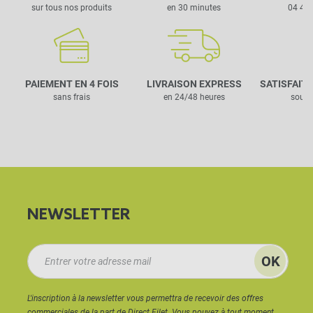
sur tous nos produits
en 30 minutes
04 42 
PAIEMENT EN 4 FOIS
LIVRAISON EXPRESS
SATISFAIT
sans frais
en 24/48 heures
sous 
NEWSLETTER
L'inscription à la newsletter vous permettra de recevoir des offres
commerciales de la part de Direct Filet. Vous pouvez à tout moment