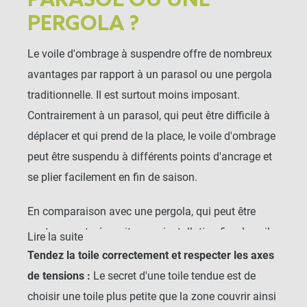
PARASOL OU UNE
PERGOLA ?
Le voile d'ombrage à suspendre offre de nombreux
avantages par rapport à un parasol ou une pergola
traditionnelle. Il est surtout moins imposant.
Contrairement à un parasol, qui peut être difficile à
déplacer et qui prend de la place, le voile d'ombrage
peut être suspendu à différents points d'ancrage et
se plier facilement en fin de saison.
En comparaison avec une pergola, qui peut être
couteuses et nécessiter une installation fixe, le voile
Lire la suite
d'ombrage permet une installation rapide et flexible.
Tendez la toile correctement et respecter les axes
de tensions :
Le secret d'une toile tendue est de
Vous pouvez choisir un voile d'ombrage sur mesure
choisir une toile plus petite que la zone couvrir ainsi