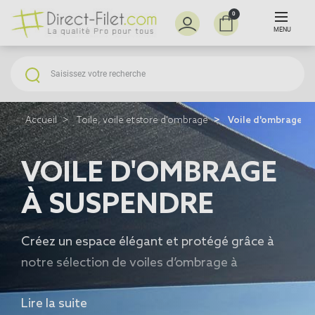
0
MENU
Accueil
Toile, voile et store d'ombrage
Voile d'ombrage à 
VOILE D'OMBRAGE
À SUSPENDRE
Créez un espace élégant et protégé grâce à
notre sélection de
voiles d’ombrage à
suspendre
, idéaux pour filtrer les rayons du
Lire la suite
soleil tout en apportant une touche déco à