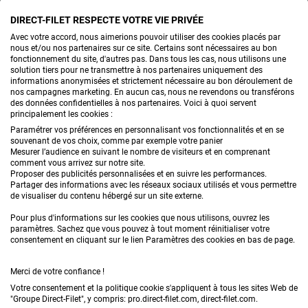
DIRECT-FILET RESPECTE VOTRE VIE PRIVÉE
CONTACTEZ-NOUS
Avec votre accord, nous aimerions pouvoir utiliser des cookies placés par
nous et/ou nos partenaires sur ce site. Certains sont nécessaires au bon
fonctionnement du site, d'autres pas. Dans tous les cas, nous utilisons une
solution tiers pour ne transmettre à nos partenaires uniquement des
informations anonymisées et strictement nécessaire au bon déroulement de
PRODUITS
nos campagnes marketing. En aucun cas, nous ne revendons ou transférons
des données confidentielles à nos partenaires. Voici à quoi servent
principalement les cookies :
CONSEILS
Paramétrer vos préférences en personnalisant vos fonctionnalités et en se
souvenant de vos choix, comme par exemple votre panier
FAQ
Mesurer l’audience en suivant le nombre de visiteurs et en comprenant
comment vous arrivez sur notre site.
Proposer des publicités personnalisées et en suivre les performances.
DEMANDE DE DEVIS
Partager des informations avec les réseaux sociaux utilisés et vous permettre
de visualiser du contenu hébergé sur un site externe.
Pour plus d'informations sur les cookies que nous utilisons, ouvrez les
paramètres. Sachez que vous pouvez à tout moment réinitialiser votre
consentement en cliquant sur le lien Paramètres des cookies en bas de page.
Merci de votre confiance !
Conditions générales de vente
Mentions légales
Votre consentement et la politique cookie s'appliquent à tous les sites Web de
"Groupe Direct-Filet", y compris: pro.direct-filet.com, direct-filet.com.
Confidentialité & données personnelles