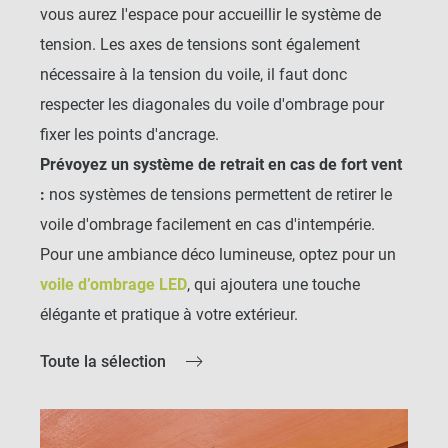
pour s'adapter parfaitement à votre extérieur et
vous aurez l'espace pour accueillir le système de
obtenir l'ombrage souhaité sans encombrer votre
tension. Les axes de tensions sont également
terrasse.
nécessaire à la tension du voile, il faut donc
respecter les diagonales du voile d'ombrage pour
Si vous recherchez un rendu plus naturel, vous
fixer les points d'ancrage.
pouvez opter pour un voile d’ombrage coco, qui est
Prévoyez un système de retrait en cas de fort vent
fabriqué à partir de fibres naturelles pour un résultat
:
nos systèmes de tensions permettent de retirer le
plus écologique et esthétique. Découvrez notre
voile d'ombrage facilement en cas d'intempérie.
gamme de
voiles d’ombrage en coco
pour ajouter
Pour une ambiance déco lumineuse, optez pour un
une touche unique à votre extérieur.
voile d’ombrage LED
, qui ajoutera une touche
COMMENT INSTALLER
élégante et pratique à votre extérieur.
UN VOILE D'OMBRAGE
Toute la sélection
POUR ASSURER UNE
TENSION OPTIMALE