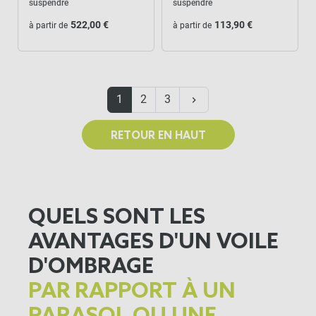
suspendre
suspendre
522,00 €
113,90 €
à partir de
à partir de
Suivant
1
2
3
keyboard_arrow_right
RETOUR EN HAUT
QUELS SONT LES
AVANTAGES D'UN VOILE
D'OMBRAGE
PAR RAPPORT À UN