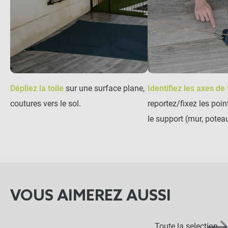
-
+
165,90 €
Mât pour voile d'ombrage
elliptique 6 points
d'accroche accessoires
inclus
Dépliez la toile
sur une surface plane,
Identifiez les axes de
-
+
220,90 €
coutures vers le sol.
reportez/fixez les poi
le support (mur, poteau
246,30 €
Kit complet :
Voile d ombrage
Produits associés
+
189,90 €
56,40 €
VOUS AIMEREZ AUSSI
AJOUTER L'ENSEMBLE AU
PANIER
Toute la selection