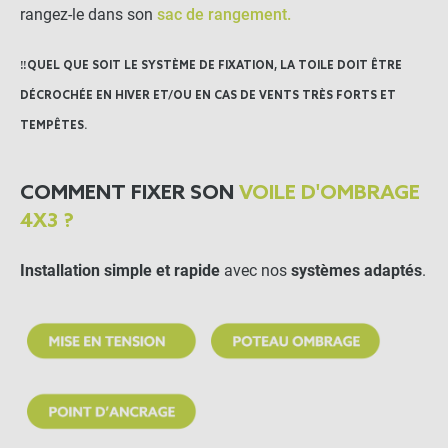
-
+
rangez-le dans son
sac de rangement.
5,50 €
‼️QUEL QUE SOIT LE SYSTÈME DE FIXATION,
LA TOILE DOIT ÊTRE
LES PRODUITS ALTERNATIFS
DÉCROCHÉE EN HIVER ET/OU EN CAS DE VENTS TRÈS FORTS ET
TEMPÊTES.
Corde de tension pour voile
d'ombrage
COMMENT FIXER SON
VOILE D'OMBRAGE
-
+
4X3 ?
7,90 €
Installation simple et rapide
avec nos
systèmes adaptés
.
Cliquet de tension pour
voile d'ombrage
-
+
28,50 €