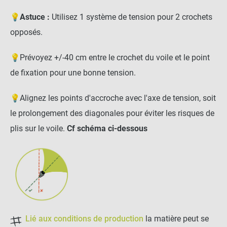
Pontet inox sur platine
ronde pour voile d'ombrage
💡
Astuce :
Utilisez 1 système de tension pour 2 crochets
opposés.
2,90 €
-
+
2,76 €
💡Prévoyez +/-40 cm entre le crochet du voile et le point
de fixation pour une bonne tension.
Anneau d'ancrage à visser
💡Alignez les points d'accroche avec l'axe de tension, soit
le prolongement des diagonales pour éviter les risques de
plis sur le voile.
Cf schéma ci-dessous
-
+
7,50 €
Anneau d'ancrage
traversant
-
+
Lié aux conditions de production
la matière peut se
5,95 €