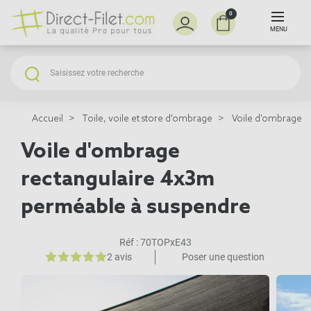
0
MENU
Accueil
Toile, voile et store d'ombrage
Voile d'ombrage à
Voile d'ombrage
rectangulaire 4x3m
perméable à suspendre
Réf :
70TOPxE43
2 avis
Poser une question