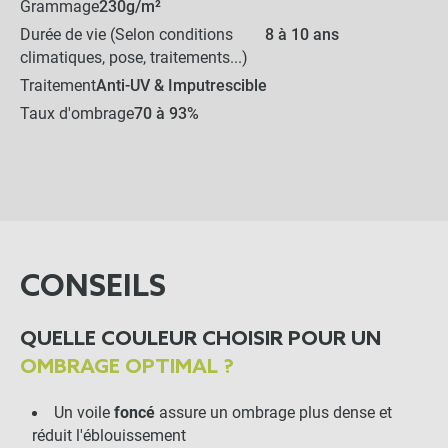
Grammage
230g/m²
Durée de vie (Selon conditions
8 à 10 ans
climatiques, pose, traitements...)
Traitement
Anti-UV & Imputrescible
Taux d'ombrage
70 à 93%
CONSEILS
Voile d'ombrage rectangulaire 4x3m
close
QUELLE COULEUR CHOISIR POUR UN
perméable à suspendre
189,90 €
Anthracite
OMBRAGE OPTIMAL ?
Un voile
foncé
assure un ombrage plus dense et
NOTRE RECOMMANDATION POUR
réduit l'éblouissement