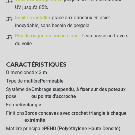
UV jusqu'à 85%
Facile à installer
grâce aux anneaux en acier
inoxydable, sans besoin de pergola
Pas de risque de poche d'eau :
l'eau passe au travers
du voile
CARACTÉRISTIQUES
Dimensions
4 x 3 m
Type de matière
Perméable
Système de
Ombrage suspendu, à fixer sur des poteaux
pose
ou points d'accroche
Forme
Rectangle
Finitions
Bords concaves avec crochet triangle à chaque
extrémité
Matière principale
PEHD (Polyéthylène Haute Densité)