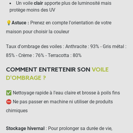
UNE POSE EN TOUTE TRANQUILLITÉ
Un voile
clair
apporte plus de luminosité mais
protège moins des UV
Tendeur fileté (20cm)
💡
Astuce :
Prenez en compte l'orientation de votre
maison pour choisir la couleur
-
+
15,00 €
Taux d'ombrage des voiles : Anthracite : 93% - Gris métal :
85% - Crème : 76% - Terracotta : 80%
Mousqueton Inox 7cm
COMMENT ENTRETENIR SON
VOILE
D'OMBRAGE ?
-
+
2,20 €
✅ Nettoyage rapide à l'eau claire et brosse à poils fins
⛔ Ne pas passer en machine ni utiliser de produits
Pontet inox sur platine
chimiques
losange pour voile
d'ombrage (80mm)
Stockage hivernal
: Pour prolonger sa durée de vie,