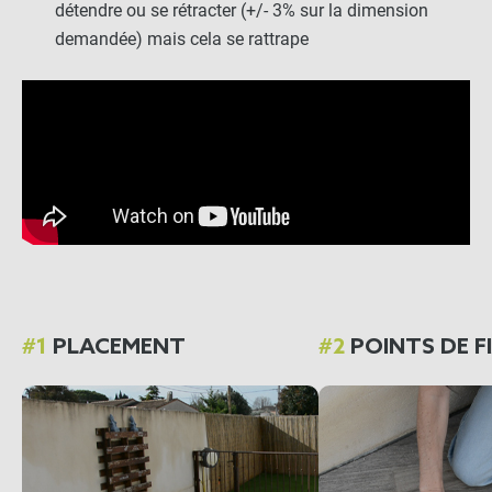
détendre ou se rétracter (+/- 3% sur la dimension
demandée) mais cela se rattrape
Ridoirs chape en Inox
(18cm)
-
+
18,50 €
Poteau télescopique pour
voile d'ombrage
-
+
#1
PLACEMENT
#2
POINTS DE F
344,90 €
Mât de voile d'ombrage
rond 5 points d'accroche
accessoires inclus