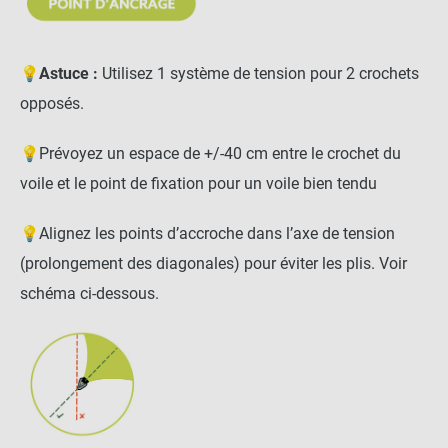
Mât pour voile d'ombrage
elliptique 6 points
d'accroche accessoires
💡
Astuce :
Utilisez 1 système de tension pour 2 crochets
inclus
opposés.
-
+
220,90 €
💡Prévoyez un espace de +/-40 cm entre le crochet du
voile et le point de fixation pour un voile bien tendu
332,90 €
Kit complet :
💡Alignez les points d’accroche dans l’axe de tension
Voile d ombrage
Produits associés
+
(prolongement des diagonales) pour éviter les plis. Voir
230,90 €
102,00 €
schéma ci-dessous.
AJOUTER L'ENSEMBLE AU
PANIER