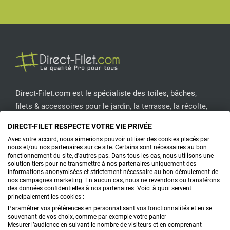
Facebook
Pinterest
Instagram
YouT
Direct-Filet.com est le spécialiste des toiles, bâches,
filets & accessoires pour le jardin, la terrasse, la récolte,
l'emballage de fruits & légumes, le sport, les clôtures...
DIRECT-FILET RESPECTE VOTRE VIE PRIVÉE
Avec votre accord, nous aimerions pouvoir utiliser des cookies placés par
CONTACTEZ-NOUS
nous et/ou nos partenaires sur ce site. Certains sont nécessaires au bon
fonctionnement du site, d'autres pas. Dans tous les cas, nous utilisons une
solution tiers pour ne transmettre à nos partenaires uniquement des
informations anonymisées et strictement nécessaire au bon déroulement de
nos campagnes marketing. En aucun cas, nous ne revendons ou transférons
PRODUITS
des données confidentielles à nos partenaires. Voici à quoi servent
principalement les cookies :
CONSEILS
Paramétrer vos préférences en personnalisant vos fonctionnalités et en se
souvenant de vos choix, comme par exemple votre panier
Mesurer l’audience en suivant le nombre de visiteurs et en comprenant