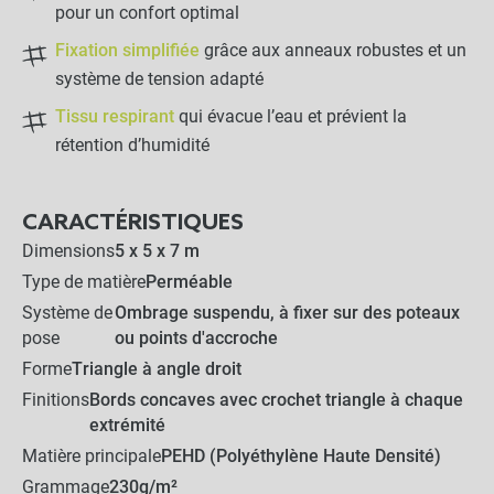
pour un confort optimal
Fixation simplifiée
grâce aux anneaux robustes et un
système de tension adapté
Tissu respirant
qui évacue l’eau et prévient la
rétention d’humidité
CARACTÉRISTIQUES
Dimensions
5 x 5 x 7 m
Type de matière
Perméable
Voile d'ombrage triangulaire 5x5x7m
Système de
Ombrage suspendu, à fixer sur des poteaux
close
perméable à suspendre
pose
ou points d'accroche
230,90 €
Terracotta
Forme
Triangle à angle droit
Finitions
Bords concaves avec crochet triangle à chaque
extrémité
NOTRE RECOMMANDATION POUR
Matière principale
PEHD (Polyéthylène Haute Densité)
UNE POSE EN TOUTE TRANQUILLITÉ
Grammage
230g/m²