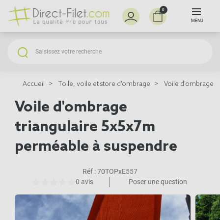
0
MENU
Accueil
Toile, voile et store d'ombrage
Voile d'ombrage à
Voile d'ombrage
triangulaire 5x5x7m
perméable à suspendre
Réf :
70TOPxE557
0 avis
Poser une question