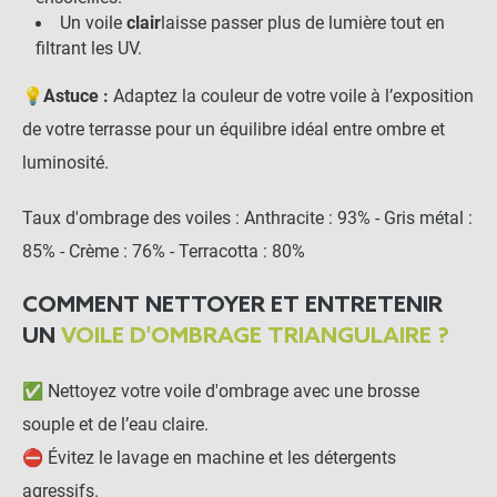
Un voile
clair
laisse passer plus de lumière tout en
-
+
15,00 €
filtrant les UV.
💡
Astuce :
Adaptez la couleur de votre voile à l’exposition
Mousqueton Inox 7cm
de votre terrasse pour un équilibre idéal entre ombre et
luminosité.
-
+
Taux d'ombrage des voiles : Anthracite : 93% - Gris métal :
2,20 €
85% - Crème : 76% - Terracotta : 80%
Corde de tension pour voile
COMMENT NETTOYER ET ENTRETENIR
d'ombrage
UN
VOILE D'OMBRAGE TRIANGULAIRE ?
-
+
✅ Nettoyez votre voile d'ombrage avec une brosse
7,90 €
souple et de l’eau claire.
⛔ Évitez le lavage en machine et les détergents
Anneau d'ancrage à visser
agressifs.