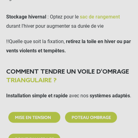
Stockage hivernal
: Optez pour le
sac de rangement
-
+
durant l'hiver pour augmenter sa durée de vie
7,50 €
‼️
Quelle que soit la fixation,
retirez la toile en hiver ou par
Poteau télescopique pour
vents violents et tempêtes.
voile d'ombrage
COMMENT TENDRE UN VOILE D'OMRAGE
-
+
294,90 €
TRIANGULAIRE ?
Installation simple et rapide
avec nos
systèmes adaptés
.
Mât de voile d'ombrage
rond 5 points d'accroche
accessoires inclus
-
+
165,90 €