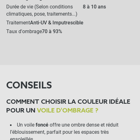
Durée de vie (Selon conditions
8 à 10 ans
Cliquet de tension pour
voile d'ombrage
climatiques, pose, traitements...)
Traitement
Anti-UV & Imputrescible
-
+
Taux d'ombrage
70 à 93%
28,50 €
Pontet inox sur platine
losange pour voile
d'ombrage (80mm)
-
+
CONSEILS
5,50 €
COMMENT CHOISIR LA COULEUR IDÉALE
LES PRODUITS ALTERNATIFS
POUR UN
VOILE D'OMBRAGE ?
Tendeur fileté (20cm)
Un voile
foncé
offre une ombre dense et réduit
l’éblouissement, parfait pour les espaces très
ensoleillés.