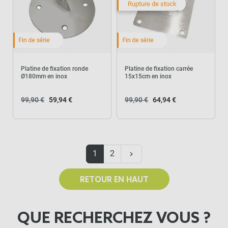
Rupture de stock
Platine de fixation ronde
Platine de fixation carrée
Ø180mm en inox
15x15cm en inox
99,90 €
59,94 €
99,90 €
64,94 €
Suivant
1
2
keyboard_arrow_right
RETOUR EN HAUT
QUE RECHERCHEZ VOUS ?