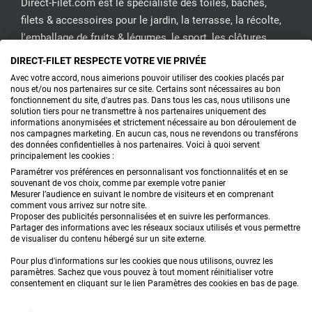
Direct-Filet.com est le spécialiste des toiles, bâches,
filets & accessoires pour le jardin, la terrasse, la récolte,
l'emballage de fruits & légumes, le sport, les clôtures...
DIRECT-FILET RESPECTE VOTRE VIE PRIVÉE
CONTACTEZ-NOUS
Avec votre accord, nous aimerions pouvoir utiliser des cookies placés par
nous et/ou nos partenaires sur ce site. Certains sont nécessaires au bon
fonctionnement du site, d'autres pas. Dans tous les cas, nous utilisons une
solution tiers pour ne transmettre à nos partenaires uniquement des
informations anonymisées et strictement nécessaire au bon déroulement de
PRODUITS
nos campagnes marketing. En aucun cas, nous ne revendons ou transférons
des données confidentielles à nos partenaires. Voici à quoi servent
principalement les cookies :
CONSEILS
Paramétrer vos préférences en personnalisant vos fonctionnalités et en se
souvenant de vos choix, comme par exemple votre panier
FAQ
Mesurer l’audience en suivant le nombre de visiteurs et en comprenant
comment vous arrivez sur notre site.
Proposer des publicités personnalisées et en suivre les performances.
DEMANDE DE DEVIS
Partager des informations avec les réseaux sociaux utilisés et vous permettre
de visualiser du contenu hébergé sur un site externe.
Pour plus d'informations sur les cookies que nous utilisons, ouvrez les
paramètres. Sachez que vous pouvez à tout moment réinitialiser votre
consentement en cliquant sur le lien Paramètres des cookies en bas de page.