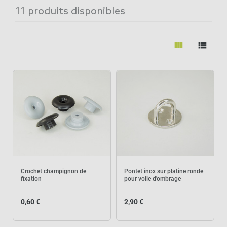
11 produits disponibles
view_module
view_list
Crochet champignon de
Pontet inox sur platine ronde
fixation
pour voile d'ombrage
0,60 €
2,90 €