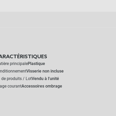
ARACTÉRISTIQUES
tière principale
Plastique
nditionnement
Visserie non incluse
 de produits / Lot
Vendu à l'unité
age courant
Accessoires ombrage