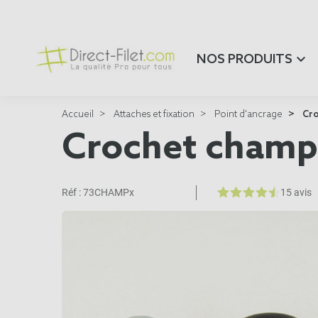
NOS PRODUITS
Accueil
Attaches et fixation
Point d'ancrage
Cro
Crochet champi
Réf :
73CHAMPx
15 avis