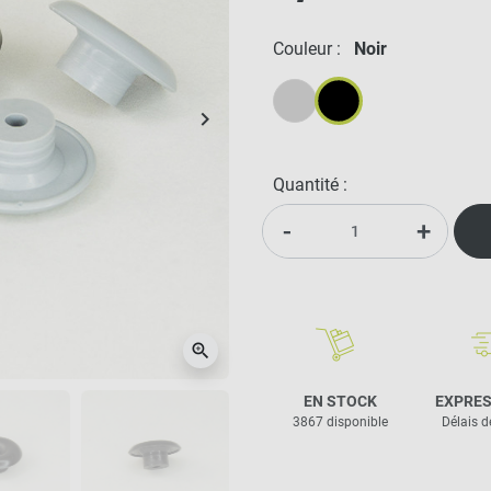
Couleur :
Noir
keyboard_arrow_right
Suivant
Gris
Noir
Quantité :
-
+
zoom_in
EN STOCK
EXPRES
3867 disponible
Délais d