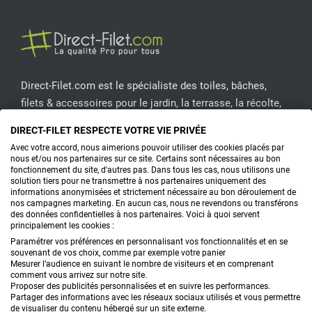
Direct-Filet.com est le spécialiste des toiles, bâches,
filets & accessoires pour le jardin, la terrasse, la récolte,
l'emballage de fruits & légumes, le sport, les clôtures...
DIRECT-FILET RESPECTE VOTRE VIE PRIVÉE
Avec votre accord, nous aimerions pouvoir utiliser des cookies placés par
nous et/ou nos partenaires sur ce site. Certains sont nécessaires au bon
CONTACTEZ-NOUS
fonctionnement du site, d'autres pas. Dans tous les cas, nous utilisons une
solution tiers pour ne transmettre à nos partenaires uniquement des
informations anonymisées et strictement nécessaire au bon déroulement de
nos campagnes marketing. En aucun cas, nous ne revendons ou transférons
PRODUITS
des données confidentielles à nos partenaires. Voici à quoi servent
principalement les cookies :
CONSEILS
Paramétrer vos préférences en personnalisant vos fonctionnalités et en se
souvenant de vos choix, comme par exemple votre panier
Mesurer l’audience en suivant le nombre de visiteurs et en comprenant
FAQ
comment vous arrivez sur notre site.
Proposer des publicités personnalisées et en suivre les performances.
Partager des informations avec les réseaux sociaux utilisés et vous permettre
DEMANDE DE DEVIS
de visualiser du contenu hébergé sur un site externe.