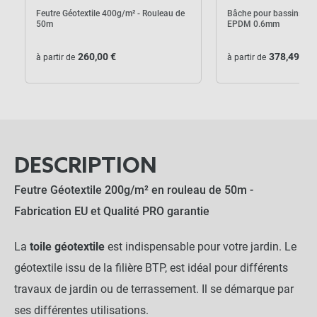
Feutre Géotextile 400g/m² - Rouleau de
Bâche pour bassins Aq
50m
EPDM 0.6mm
260,00 €
378,49 €
à partir de
à partir de
Feutre Géotextile 200g/m² - Rouleau
close
de 50m
Largeur : 1 m
65,00 €
NOTRE RECOMMANDATION POUR
DESCRIPTION
UNE POSE EN TOUTE TRANQUILLITÉ
Feutre Géotextile 200g/m² en rouleau de 50m -
Fabrication EU et Qualité PRO garantie
Lot de 100 agrafes Métal
20x20x20cm - Sol meuble
La
toile géotextile
est indispensable pour votre jardin. Le
-
+
géotextile issu de la filière BTP, est idéal pour différents
14,90 €
travaux de jardin ou de terrassement. Il se démarque par
ses différentes utilisations.