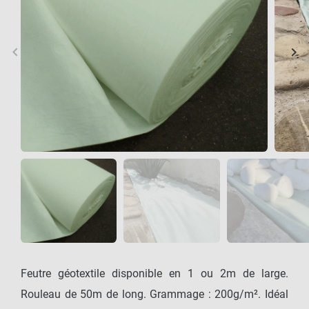
keyboard_arrow_left
keyboard_arrow_right
Précédent
Sui
Feutre géotextile disponible en 1 ou 2m de large.
Rouleau de 50m de long. Grammage : 200g/m². Idéal