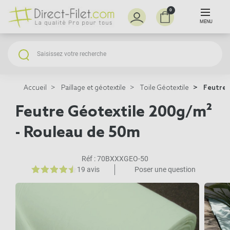
0
MENU
Accueil
Paillage et géotextile
Toile Géotextile
Feutre 
Feutre Géotextile 200g/m²
- Rouleau de 50m
Réf :
70BXXXGEO-50
19 avis
Poser une question