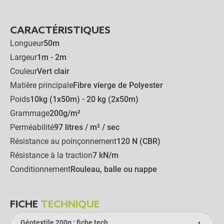
CARACTÉRISTIQUES
Longueur
50m
Largeur
1m - 2m
Couleur
Vert clair
Matière principale
Fibre vierge de Polyester
Poids
10kg (1x50m) - 20 kg (2x50m)
Grammage
200g/m²
Perméabilité
97 litres / m² / sec
Résistance au poinçonnement
120 N (CBR)
Résistance à la traction
7 kN/m
Conditionnement
Rouleau, balle ou nappe
FICHE
TECHNIQUE
Géotextile 200g : fiche tech