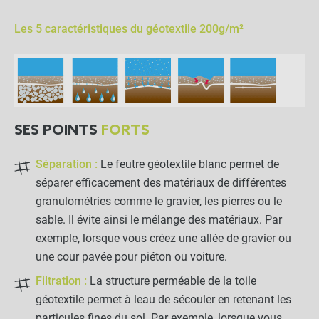
LES PRODUITS ALTERNATIFS
Les 5 caractéristiques du géotextile 200g/m²
Lot de 250 agrafes métal
4x9x24cm - Sol caillouteux
-
+
41,90 €
SES POINTS
FORTS
Séparation :
Le feutre géotextile blanc permet de
79,90 €
Kit complet :
séparer efficacement des matériaux de différentes
Feutre Géotextile 200g/m²
Produits associés
+
granulométries comme le gravier, les pierres ou le
65,00 €
14,90 €
sable. Il évite ainsi le mélange des matériaux. Par
exemple, lorsque vous créez une allée de gravier ou
AJOUTER L'ENSEMBLE AU
une cour pavée pour piéton ou voiture.
PANIER
Filtration :
La structure perméable de la toile
géotextile permet à leau de sécouler en retenant les
particules fines du sol. Par exemple, lorsque vous