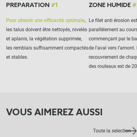
PREPARATION
#1
ZONE HUMIDE
#
Pour obtenir une efficacité optimale
,
Le filet anti érosion es
les talus doivent être nettoyés, nivelés
parallèlement au cours
et aplanis, la végétation supprimée,
commençant par le bas
les remblais suffisamment compactés
de l’aval vers l’amont.
et stables.
recouvrement de chaq
des rouleaux est de 2
VOUS AIMEREZ AUSSI
Toute la selection