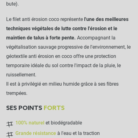
bute).
NOTRE RECOMMANDATION POUR
Le filet anti érosion coco représente
l'une des meilleures
UNE POSE EN TOUTE TRANQUILLITÉ
techniques végétales de lutte contre l'érosion et le
maintien de talus à forte pente.
Accompagnant la
Lot de 250 ancrages au sol
en bois de hêtre et chêne
végétalisation sauvage progressive de l'environnement, le
pour géo filets et bionatte
géotextile anti érosion en coco offre une protection
-
+
temporaire idéale du sol contre l'impact de la pluie, le
135,90 €
ruissellement.
Il est à privilégié en milieu humide grâce à ses fibres
LES PRODUITS ALTERNATIFS
trempées.
Lot de 100 agrafes Métal
SES POINTS
FORTS
20x20x20cm - Sol meuble
100% naturel
et biodégradable
-
+
Grande résistance
à l'eau et la traction
14,90 €