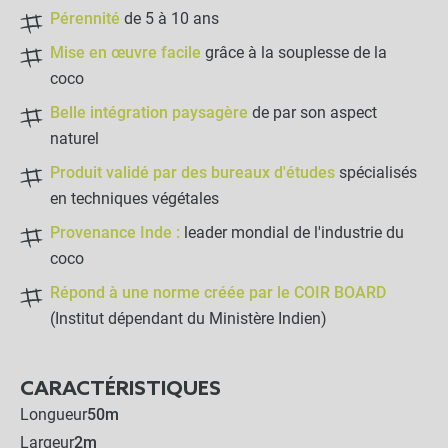
Pérennité
de 5 à 10 ans
Lot de 250 agrafes métal
Mise en œuvre facile
grâce à la souplesse de la
4x9x24cm - Sol caillouteux
coco
Belle intégration paysagère
de par son aspect
-
+
naturel
41,90 €
Produit validé par des bureaux d'études
spécialisés
en techniques végétales
Lot de 50 agrafes
biodégradables
Provenance Inde :
leader mondial de l'industrie du
coco
-
+
Répond à une norme créée par le COIR BOARD
29,90 €
(Institut dépendant du Ministère Indien)
405,90 €
Kit complet :
CARACTÉRISTIQUES
Géo Filet Coco
Produits associés
Longueur
50m
+
270,00 €
135,90 €
Largeur
2m