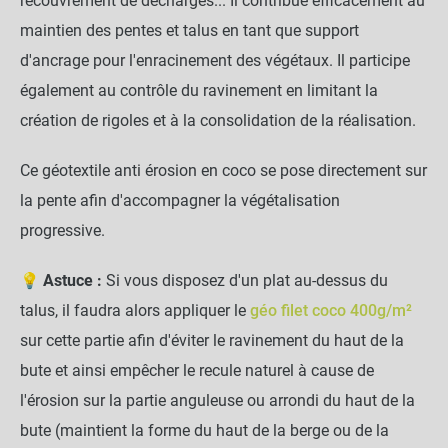
recouvrement de décharges... Il contribue efficacement au
maintien des pentes et talus en tant que support
d'ancrage pour l'enracinement des végétaux. Il participe
également au contrôle du ravinement en limitant la
création de rigoles et à la consolidation de la réalisation.
Ce géotextile anti érosion en coco se pose directement sur
la pente afin d'accompagner la végétalisation
progressive.
💡 Astuce :
Si vous disposez d'un plat au-dessus du
talus, il faudra alors appliquer le
géo filet coco 400g/m²
sur cette partie afin d'éviter le ravinement du haut de la
bute et ainsi empêcher le recule naturel à cause de
Géo Filet Coco anti érosion - 740g/m²
close
l'érosion sur la partie anguleuse ou arrondi du haut de la
- Balle de 50m pliée
Dimension : 2 x 50 m
bute (maintient la forme du haut de la berge ou de la
270,00 €