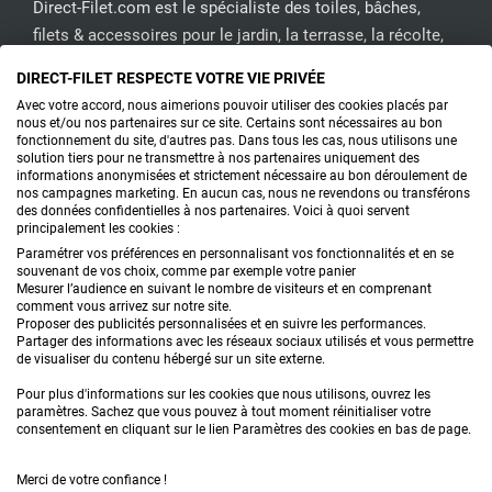
Direct-Filet.com est le spécialiste des toiles, bâches,
filets & accessoires pour le jardin, la terrasse, la récolte,
l'emballage de fruits & légumes, le sport, les clôtures...
DIRECT-FILET RESPECTE VOTRE VIE PRIVÉE
Avec votre accord, nous aimerions pouvoir utiliser des cookies placés par
nous et/ou nos partenaires sur ce site. Certains sont nécessaires au bon
CONTACTEZ-NOUS
fonctionnement du site, d'autres pas. Dans tous les cas, nous utilisons une
solution tiers pour ne transmettre à nos partenaires uniquement des
informations anonymisées et strictement nécessaire au bon déroulement de
nos campagnes marketing. En aucun cas, nous ne revendons ou transférons
PRODUITS
des données confidentielles à nos partenaires. Voici à quoi servent
principalement les cookies :
CONSEILS
Paramétrer vos préférences en personnalisant vos fonctionnalités et en se
souvenant de vos choix, comme par exemple votre panier
Mesurer l’audience en suivant le nombre de visiteurs et en comprenant
FAQ
comment vous arrivez sur notre site.
Proposer des publicités personnalisées et en suivre les performances.
Partager des informations avec les réseaux sociaux utilisés et vous permettre
DEMANDE DE DEVIS
de visualiser du contenu hébergé sur un site externe.
Pour plus d'informations sur les cookies que nous utilisons, ouvrez les
paramètres. Sachez que vous pouvez à tout moment réinitialiser votre
consentement en cliquant sur le lien Paramètres des cookies en bas de page.
Merci de votre confiance !