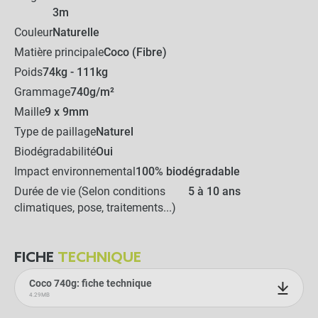
3m
AJOUTER L'ENSEMBLE AU
Couleur
Naturelle
PANIER
Matière principale
Coco (Fibre)
Poids
74kg - 111kg
Grammage
740g/m²
Maille
9 x 9mm
Type de paillage
Naturel
Biodégradabilité
Oui
Impact environnemental
100% biodégradable
Durée de vie (Selon conditions
5 à 10 ans
climatiques, pose, traitements...)
FICHE
TECHNIQUE
Coco 740g: fiche technique
4.29MB