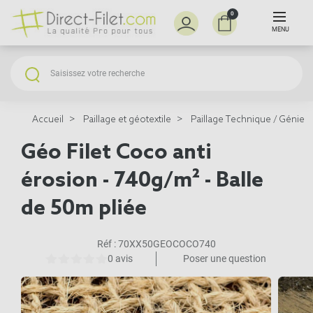
0
MENU
Accueil
Paillage et géotextile
Paillage Technique / Génie V
Géo Filet Coco anti
érosion - 740g/m² - Balle
de 50m pliée
Réf :
70XX50GEOCOCO740
0 avis
Poser une question