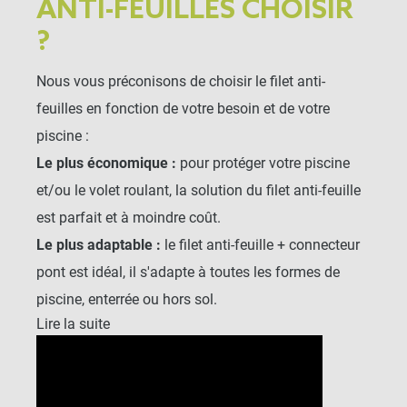
ANTI-FEUILLES CHOISIR
?
Nous vous préconisons de choisir le filet anti-
feuilles en fonction de votre besoin et de votre
piscine :
Le plus économique
:
pour protéger votre piscine
et/ou le volet roulant, la solution du filet anti-feuille
est parfait et à moindre coût.
Le plus adaptable
:
le filet anti-feuille + connecteur
pont est idéal, il s'adapte à toutes les formes de
piscine, enterrée ou hors sol.
Lire la suite
Le plus robuste
:
ce filet pour piscine est équipée
d'une bande de renfort en polyester en périphérie, ce
lui offre un rendu plus élégant . Il protège toute