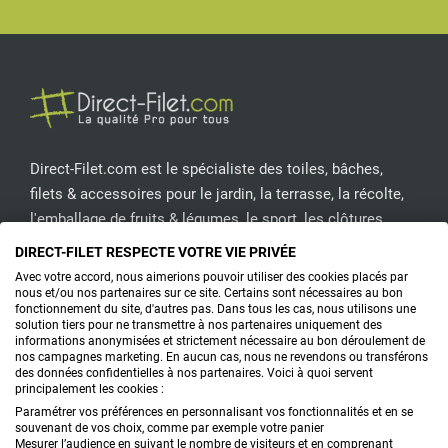
Facebook
Pinterest
Instagram
YouT
ASSOCIER LE FILET À
D’AUTRES
SOLUTIONS DE
COUVERTURE
Pour une
protection piscine
complète, pensez à
Direct-Filet.com est le spécialiste des toiles, bâches,
combiner votre filet avec une
bâche piscine
filets & accessoires pour le jardin, la terrasse, la récolte,
hivernage
. Cette couverture prend le relais en hiver
l'emballage de fruits & légumes, le sport, les clôtures...
pour sécuriser et préserver le bassin. Pendant la
DIRECT-FILET RESPECTE VOTRE VIE PRIVÉE
saison chaude, une
bâche à bulle Geobubble
CONTACTEZ-NOUS
Avec votre accord, nous aimerions pouvoir utiliser des cookies placés par
nous et/ou nos partenaires sur ce site. Certains sont nécessaires au bon
permet de conserver la chaleur de l’eau tout en
fonctionnement du site, d'autres pas. Dans tous les cas, nous utilisons une
solution tiers pour ne transmettre à nos partenaires uniquement des
réduisant l’évaporation. Le modèle
bâche à bulle
informations anonymisées et strictement nécessaire au bon déroulement de
PRODUITS
nos campagnes marketing. En aucun cas, nous ne revendons ou transférons
500 microns
est recommandé pour les régions
des données confidentielles à nos partenaires. Voici à quoi servent
principalement les cookies :
CONSEILS
ensoleillées et les utilisateurs intensifs. En
Paramétrer vos préférences en personnalisant vos fonctionnalités et en se
combinant ces solutions, vous limitez les pertes de
souvenant de vos choix, comme par exemple votre panier
FAQ
Mesurer l’audience en suivant le nombre de visiteurs et en comprenant