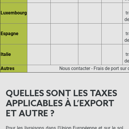
Luxembourg
t
de
Espagne
t
de
Italie
t
de
Autres
Nous contacter - Frais de port sur 
QUELLES SONT LES TAXES
APPLICABLES À L’EXPORT
ET AUTRE ?
Pour les livraisons dans l'Union Européenne et sur le sol