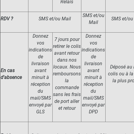
Relais
SMS et/ou
RDV ?
SMS et/ou Mail
SMS et/ou
Mail
Donnez
Donnez
7 jours pour
vos
vos
retirer le colis
indications
indications
avant retour
de
de
dans nos
livraison
livraison
locaux. Nous
Déposé au r
En cas
avant
avant
remboursons
colis ou à l
d'absence
minuit à
minuit à
la
la plus pr
réception
réception
commande
du
du
sans les frais
mail/SMS
mail/SMS
de port aller
envoyé par
envoyé par
et retour
GLS
DPD