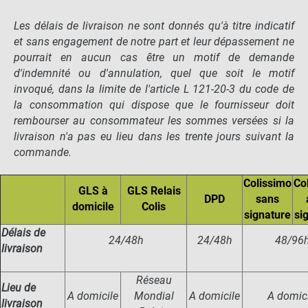
Les délais de livraison ne sont donnés qu'à titre indicatif
et sans engagement de notre part et leur dépassement ne
pourrait en aucun cas être un motif de demande
d'indemnité ou d'annulation, quel que soit le motif
invoqué, dans la limite de l'article L 121-20-3 du code de
la consommation qui dispose que le fournisseur doit
rembourser au consommateur les sommes versées si la
livraison n'a pas eu lieu dans les trente jours suivant la
commande.
Colissimo
Co
GLS à
GLS Relais
DPD
sans
domicile
Colis
signature
si
Délais de
24/48h
24/48h
48/96
livraison
Réseau
Lieu de
A domicile
Mondial
A domicile
A domici
livraison