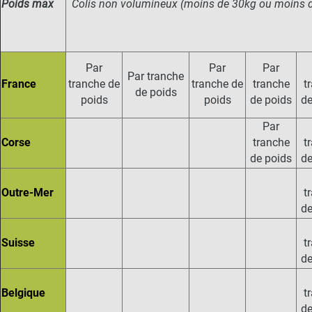
Poids max
Colis non volumineux (moins de 30kg ou moins 
Par
Par
Par
Par tranche
France
tranche de
tranche de
tranche
t
de poids
poids
poids
de poids
de
Par
Corse
tranche
t
de poids
de
Outre-Mer
t
de
Suisse
t
de
Belgique
t
de