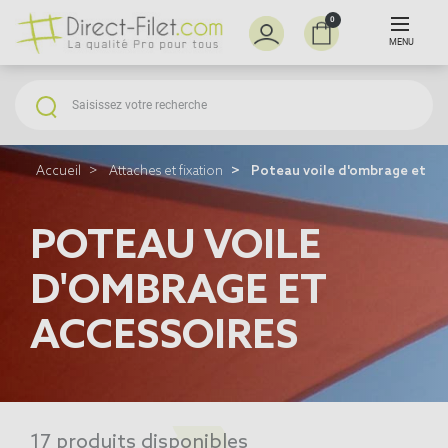
0
MENU
Accueil
Attaches et fixation
Poteau voile d'ombrage et ac
POTEAU VOILE
D'OMBRAGE ET
ACCESSOIRES
17 produits disponibles