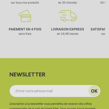
sur tous nos produits
en 30 minutes
04 42 
PAIEMENT EN 4 FOIS
LIVRAISON EXPRESS
SATISFAIT
sans frais
en 24/48 heures
sous 
NEWSLETTER
L'inscription à la newsletter vous permettra de recevoir des offres
commerciales de la part de Direct Filet. Vous pouvez à tout moment