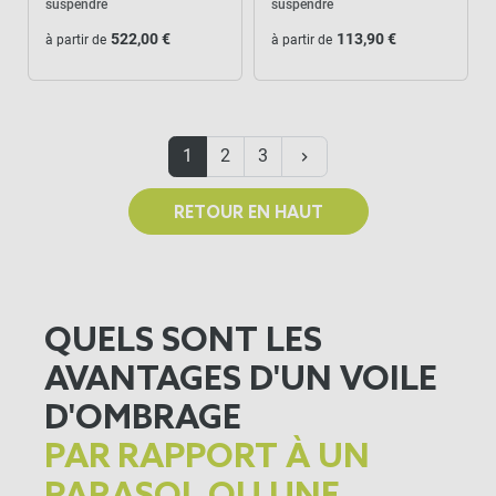
suspendre
suspendre
522,00 €
113,90 €
à partir de
à partir de
Suivant
1
2
3
keyboard_arrow_right
RETOUR EN HAUT
QUELS SONT LES
AVANTAGES D'UN VOILE
D'OMBRAGE
PAR RAPPORT À UN