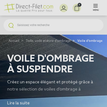
0
MENU
Accueil
Toile, voile et store d'ombrage
Voile d'ombrage à 
VOILE D'OMBRAGE
À SUSPENDRE
Créez un espace élégant et protégé grâce à
notre sélection de
voiles d’ombrage à
suspendre
, idéaux pour filtrer les rayons du
Lire la suite
soleil tout en apportant une touche déco à