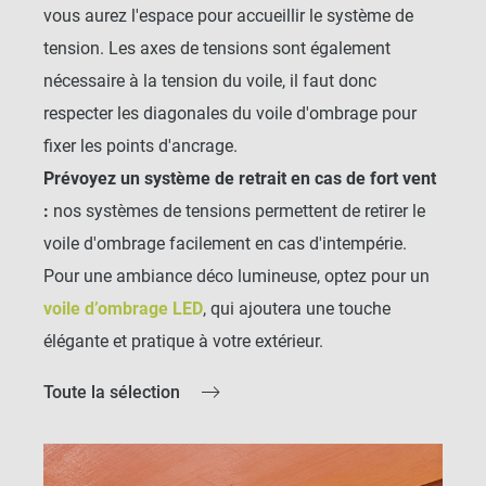
pour s'adapter parfaitement à votre extérieur et
vous aurez l'espace pour accueillir le système de
obtenir l'ombrage souhaité sans encombrer votre
tension. Les axes de tensions sont également
terrasse.
nécessaire à la tension du voile, il faut donc
respecter les diagonales du voile d'ombrage pour
Si vous recherchez un rendu plus naturel, vous
fixer les points d'ancrage.
pouvez opter pour un voile d’ombrage coco, qui est
Prévoyez un système de retrait en cas de fort vent
fabriqué à partir de fibres naturelles pour un résultat
:
nos systèmes de tensions permettent de retirer le
plus écologique et esthétique. Découvrez notre
voile d'ombrage facilement en cas d'intempérie.
gamme de
voiles d’ombrage en coco
pour ajouter
Pour une ambiance déco lumineuse, optez pour un
une touche unique à votre extérieur.
voile d’ombrage LED
, qui ajoutera une touche
COMMENT INSTALLER
élégante et pratique à votre extérieur.
UN VOILE D'OMBRAGE
Toute la sélection
POUR ASSURER UNE
TENSION OPTIMALE