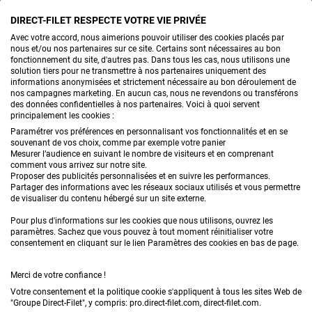
DIRECT-FILET RESPECTE VOTRE VIE PRIVÉE
CONTACTEZ-NOUS
Avec votre accord, nous aimerions pouvoir utiliser des cookies placés par
nous et/ou nos partenaires sur ce site. Certains sont nécessaires au bon
fonctionnement du site, d'autres pas. Dans tous les cas, nous utilisons une
solution tiers pour ne transmettre à nos partenaires uniquement des
informations anonymisées et strictement nécessaire au bon déroulement de
PRODUITS
nos campagnes marketing. En aucun cas, nous ne revendons ou transférons
des données confidentielles à nos partenaires. Voici à quoi servent
principalement les cookies :
CONSEILS
Paramétrer vos préférences en personnalisant vos fonctionnalités et en se
souvenant de vos choix, comme par exemple votre panier
FAQ
Mesurer l’audience en suivant le nombre de visiteurs et en comprenant
comment vous arrivez sur notre site.
Proposer des publicités personnalisées et en suivre les performances.
DEMANDE DE DEVIS
Partager des informations avec les réseaux sociaux utilisés et vous permettre
de visualiser du contenu hébergé sur un site externe.
Pour plus d'informations sur les cookies que nous utilisons, ouvrez les
paramètres. Sachez que vous pouvez à tout moment réinitialiser votre
consentement en cliquant sur le lien Paramètres des cookies en bas de page.
Merci de votre confiance !
Conditions générales de vente
Mentions légales
Votre consentement et la politique cookie s'appliquent à tous les sites Web de
"Groupe Direct-Filet", y compris: pro.direct-filet.com, direct-filet.com.
Confidentialité & données personnelles