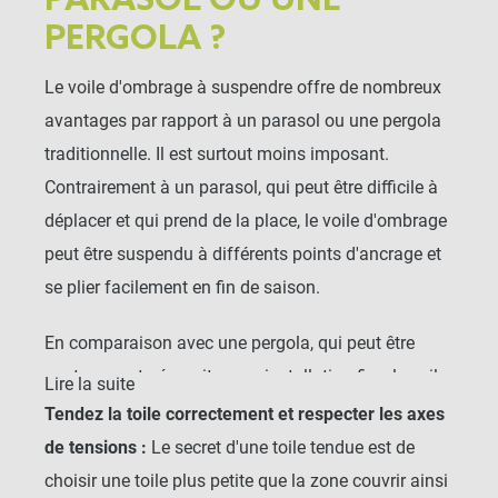
PARASOL OU UNE
PERGOLA ?
Le voile d'ombrage à suspendre offre de nombreux
avantages par rapport à un parasol ou une pergola
traditionnelle. Il est surtout moins imposant.
Contrairement à un parasol, qui peut être difficile à
déplacer et qui prend de la place, le voile d'ombrage
peut être suspendu à différents points d'ancrage et
se plier facilement en fin de saison.
En comparaison avec une pergola, qui peut être
couteuses et nécessiter une installation fixe, le voile
Lire la suite
d'ombrage permet une installation rapide et flexible.
Tendez la toile correctement et respecter les axes
de tensions :
Le secret d'une toile tendue est de
Vous pouvez choisir un voile d'ombrage sur mesure
choisir une toile plus petite que la zone couvrir ainsi