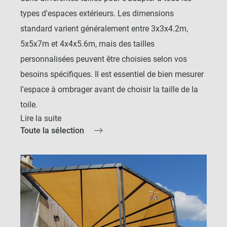
types d'espaces extérieurs. Les dimensions
standard varient généralement entre 3x3x4.2m,
5x5x7m et 4x4x5.6m, mais des tailles
personnalisées peuvent être choisies selon vos
besoins spécifiques. Il est essentiel de bien mesurer
l'espace à ombrager avant de choisir la taille de la
toile.
Lire la suite
PEUT ON COMBINER
Toute la sélection
PLUSIEURS TOILES
D'OMBRAGE
TRIANGULAIRES
POUR COUVRIR UNE
PLUS GRANDE SURFACE