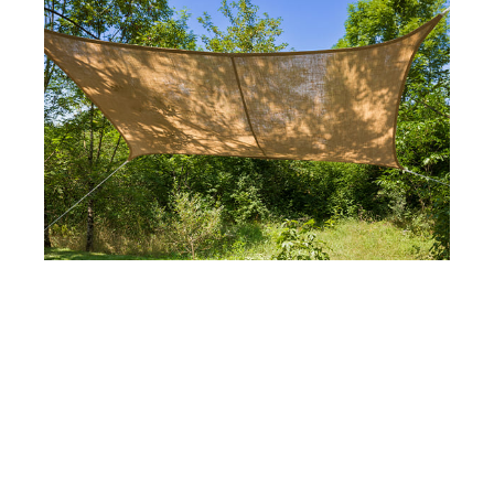
LA TOILE DE JUTE EST-
ELLE RÉSISTANTE AUX
INTEMPÉRIES
ET AUX
RAYONS UV ?
La toile d’ombrage en jute est naturellement
résistante aux rayons UV, ce qui en fait une solution
fiable pour des installations estivales. Toutefois,
comme toute matière végétale, elle demande un
entretien régulier et une protection contre les fortes
intempéries (pluie persistante, neige, etc.). Elle est
idéale pour les zones abritées ou pour une
installation saisonnière. Si vous recherchez une
protection complète contre la pluie, mieux vaut vous
tourner vers une
voile d’ombrage rectangle