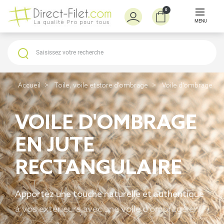
0
MENU
Accueil
Toile, voile et store d'ombrage
Voile d'ombrage à 
VOILE D'OMBRAGE
EN JUTE
RECTANGULAIRE
Apportez une touche naturelle et authentique
à vos extérieurs avec une
voile d'ombrage en