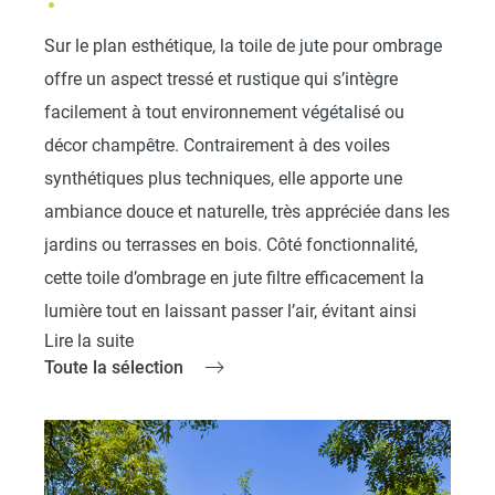
Sur le plan esthétique, la toile de jute pour ombrage
offre un aspect tressé et rustique qui s’intègre
facilement à tout environnement végétalisé ou
décor champêtre. Contrairement à des voiles
synthétiques plus techniques, elle apporte une
ambiance douce et naturelle, très appréciée dans les
jardins ou terrasses en bois. Côté fonctionnalité,
cette toile d’ombrage en jute filtre efficacement la
lumière tout en laissant passer l’air, évitant ainsi
Lire la suite
toute sensation d’étouffement sous la toile. Elle
Toute la sélection
peut être installée seule ou combinée avec d’autres
matières naturelles comme la
voile en coco
rectangulaire
, également respirante et décorative.