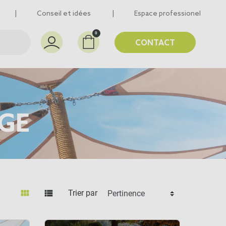
Conseil et idées
Espace professionel
0
CONTACT
AGE
view_module
view_list
Trier par