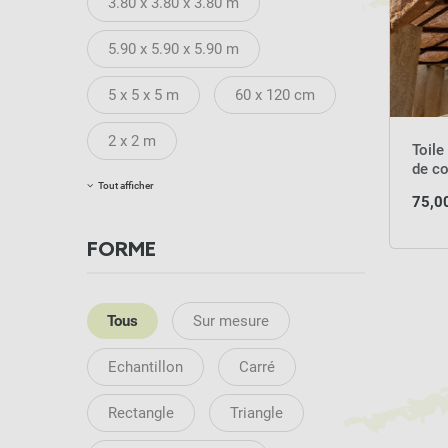
3.80 x 3.80 x 3.80 m
5.90 x 5.90 x 5.90 m
5 x 5 x 5 m
60 x 120 cm
2 x 2 m
Toile
de co
une s
Tout afficher
75,0
FORME
Tous
Sur mesure
Echantillon
Carré
Rectangle
Triangle