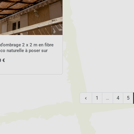
 d'ombrage 2 x 2 m en fibre
co naturelle à poser sur
tructure
0 €
Précédent
1
…
4
5
keyboard_arrow_left