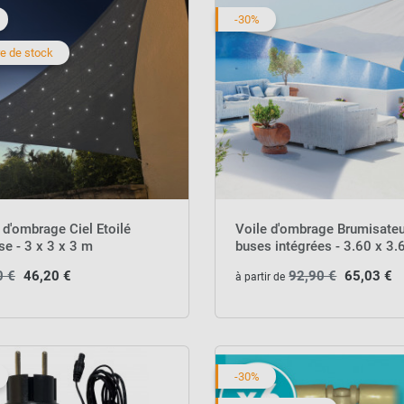
-30%
e de stock
 d'ombrage Ciel Etoilé
Voile d'ombrage Brumisateu
se - 3 x 3 x 3 m
buses intégrées - 3.60 x 3.
3.60 m
0 €
46,20 €
92,90 €
65,03 €
à partir de
-30%