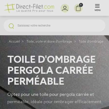
0
MENU
Accueil
Toile, voile et store d'ombrage
Toile d'ombrage po
TOILE D'OMBRAGE
PERGOLA CARRÉE
PERMÉABLE
Optez pour une
toile pour pergola
carrée et
perméable, idéale pour ombrager efficacement