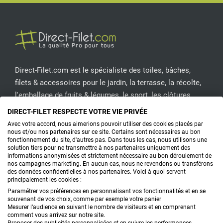
Direct-Filet.com est le spécialiste des toiles, bâches,
filets & accessoires pour le jardin, la terrasse, la récolte,
l'emballage de fruits & légumes, le sport, les clôtures...
DIRECT-FILET RESPECTE VOTRE VIE PRIVÉE
CONTACTEZ-NOUS
Avec votre accord, nous aimerions pouvoir utiliser des cookies placés par
nous et/ou nos partenaires sur ce site. Certains sont nécessaires au bon
fonctionnement du site, d'autres pas. Dans tous les cas, nous utilisons une
solution tiers pour ne transmettre à nos partenaires uniquement des
informations anonymisées et strictement nécessaire au bon déroulement de
PRODUITS
nos campagnes marketing. En aucun cas, nous ne revendons ou transférons
des données confidentielles à nos partenaires. Voici à quoi servent
principalement les cookies :
CONSEILS
Paramétrer vos préférences en personnalisant vos fonctionnalités et en se
souvenant de vos choix, comme par exemple votre panier
FAQ
Mesurer l’audience en suivant le nombre de visiteurs et en comprenant
comment vous arrivez sur notre site.