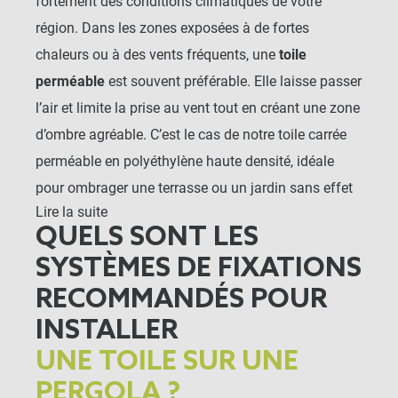
fortement des conditions climatiques de votre
région. Dans les zones exposées à de fortes
chaleurs ou à des vents fréquents, une
toile
perméable
est souvent préférable. Elle laisse passer
l’air et limite la prise au vent tout en créant une zone
d’ombre agréable. C’est le cas de notre toile carrée
perméable en polyéthylène haute densité, idéale
pour ombrager une terrasse ou un jardin sans effet
Lire la suite
de serre.
QUELS SONT LES
En revanche, si vous recherchez une protection
SYSTÈMES DE FIXATIONS
contre la pluie en plus du soleil, tournez-vous vers
RECOMMANDÉS POUR
une
toile d’ombrage carrée imperméable
, conçue
INSTALLER
pour bloquer l’eau tout en apportant de l’ombre.
UNE TOILE SUR UNE
Pour une alternative plus naturelle et décorative,
PERGOLA ?
vous pouvez également opter pour une
toile en coco