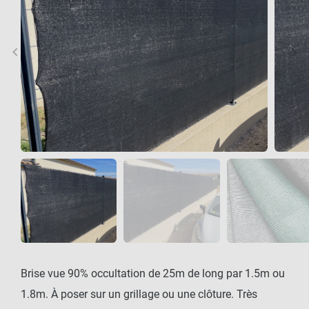
keyboard_arrow_left
keyboard_arrow_right
Précédent
Sui
Brise vue 90% occultation de 25m de long par 1.5m ou
1.8m. À poser sur un grillage ou une clôture. Très