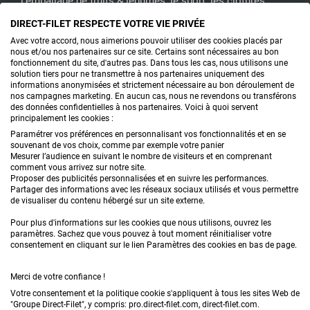
l'emballage de fruits & légumes, le sport, les clôtures...
DIRECT-FILET RESPECTE VOTRE VIE PRIVÉE
CONTACTEZ-NOUS
Avec votre accord, nous aimerions pouvoir utiliser des cookies placés par
nous et/ou nos partenaires sur ce site. Certains sont nécessaires au bon
fonctionnement du site, d'autres pas. Dans tous les cas, nous utilisons une
solution tiers pour ne transmettre à nos partenaires uniquement des
informations anonymisées et strictement nécessaire au bon déroulement de
PRODUITS
nos campagnes marketing. En aucun cas, nous ne revendons ou transférons
des données confidentielles à nos partenaires. Voici à quoi servent
principalement les cookies :
CONSEILS
Paramétrer vos préférences en personnalisant vos fonctionnalités et en se
souvenant de vos choix, comme par exemple votre panier
FAQ
Mesurer l’audience en suivant le nombre de visiteurs et en comprenant
comment vous arrivez sur notre site.
Proposer des publicités personnalisées et en suivre les performances.
DEMANDE DE DEVIS
Partager des informations avec les réseaux sociaux utilisés et vous permettre
de visualiser du contenu hébergé sur un site externe.
Pour plus d'informations sur les cookies que nous utilisons, ouvrez les
paramètres. Sachez que vous pouvez à tout moment réinitialiser votre
consentement en cliquant sur le lien Paramètres des cookies en bas de page.
Merci de votre confiance !
Conditions générales de vente
Mentions légales
Votre consentement et la politique cookie s'appliquent à tous les sites Web de
"Groupe Direct-Filet", y compris: pro.direct-filet.com, direct-filet.com.
Confidentialité & données personnelles