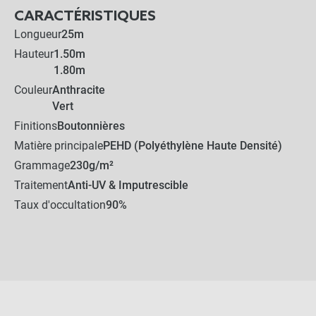
CARACTÉRISTIQUES
Longueur
25m
Hauteur
1.50m
1.80m
Couleur
Anthracite
Vert
Finitions
Boutonnières
Matière principale
PEHD (Polyéthylène Haute Densité)
Grammage
230g/m²
Traitement
Anti-UV & Imputrescible
Taux d'occultation
90%