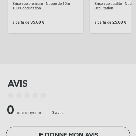
Brise-vue premium - Nappe de 10m -
Brise-vue qualité - Napp
100% occultation
Occultation
35,00 €
25,00 €
à partir de
à partir de
87,50 €
Kit complet :
Brise vue qualité
Produits associés
+
75,00 €
12,50 €
AJOUTER L'ENSEMBLE AU
PANIER
AVIS
0
note moyenne
|
0 avis
JE DONNE MON AVIS