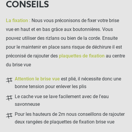
CONSEILS
Brise-vue qualité - Nappe de 25m -
close
La fixation :
Nous vous préconisons de fixer votre brise
90% Occultation
vue en haut et en bas grâce aux boutonnières. Vous
Hauteur : 1.5 mètres
75,00 €
Anthracite
pouvez utiliser des rizlans ou bien de la corde. Ensuite
pour le maintenir en place sans risque de déchirure il est
NOTRE RECOMMANDATION POUR
préconisé de rajouter des
plaquettes de fixation
au centre
UNE POSE EN TOUTE TRANQUILLITÉ
du brise vue
Plaquette de fixation brise-
Attention le brise vue
est plié, il nécessite donc une
vue
bonne tension pour enlever les plis
Le cache vue se lave facilement avec de l'eau
-
+
2,50 €
savonneuse
Pour les hauteurs de 2m nous conseillons de rajouter
deux rangées de plaquettes de fixation brise vue
LES PRODUITS ALTERNATIFS