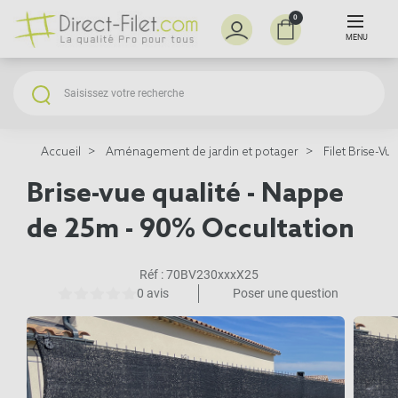
0
MENU
Accueil
Aménagement de jardin et potager
Filet Brise-Vu
Brise-vue qualité - Nappe
de 25m - 90% Occultation
Réf :
70BV230xxxX25
0 avis
Poser une question