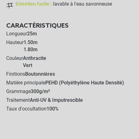
Entretien facile :
lavable à l'eau savonneuse
CARACTÉRISTIQUES
Longueur
25m
Hauteur
1.50m
1.80m
Couleur
Anthracite
Vert
Finitions
Boutonnières
Matière principale
PEHD (Polyéthylène Haute Densité)
Grammage
300g/m²
Traitement
Anti-UV & Imputrescible
Taux d'occultation
100%