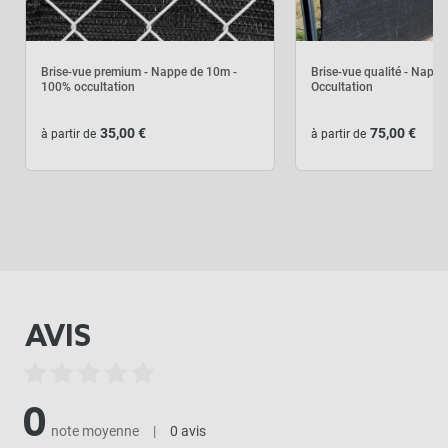
Brise-vue premium - Nappe de 10m -
Brise-vue qualité - Napp
117,50 €
Kit complet :
100% occultation
Occultation
Brise vue premium
Produits associés
+
105,00 €
12,50 €
35,00 €
75,00 €
à partir de
à partir de
AJOUTER L'ENSEMBLE AU
PANIER
AVIS
0
note moyenne
|
0 avis