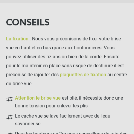
Brise-vue premium - Nappe de 25m -
CONSEILS
close
100% occultation
Hauteur : 1.5 mètres
105,00 €
Anthracite
La fixation :
Nous vous préconisons de fixer votre brise
vue en haut et en bas grâce aux boutonnières. Vous
NOTRE RECOMMANDATION POUR
pouvez utiliser des rizlans ou bien de la corde. Ensuite
UNE POSE EN TOUTE TRANQUILLITÉ
pour le maintenir en place sans risque de déchirure il est
préconisé de rajouter des
plaquettes de fixation
au centre
Plaquette de fixation brise-
vue
du brise vue
Attention le brise vue
est plié, il nécessite donc une
-
+
2,50 €
bonne tension pour enlever les plis
Le cache vue se lave facilement avec de l'eau
savonneuse
LES PRODUITS ALTERNATIFS