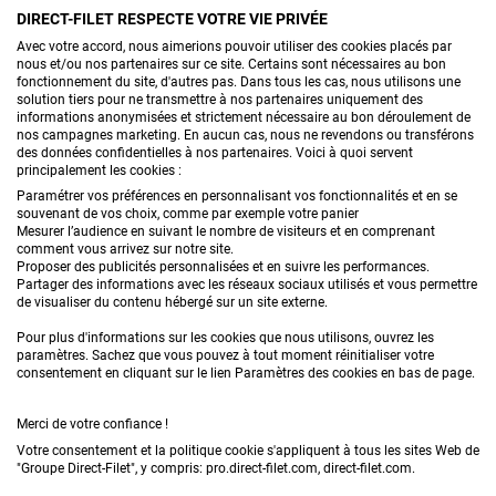
l'emballage de fruits & légumes, le sport, les clôtures...
DIRECT-FILET RESPECTE VOTRE VIE PRIVÉE
Avec votre accord, nous aimerions pouvoir utiliser des cookies placés par
CONTACTEZ-NOUS
nous et/ou nos partenaires sur ce site. Certains sont nécessaires au bon
fonctionnement du site, d'autres pas. Dans tous les cas, nous utilisons une
solution tiers pour ne transmettre à nos partenaires uniquement des
informations anonymisées et strictement nécessaire au bon déroulement de
nos campagnes marketing. En aucun cas, nous ne revendons ou transférons
PRODUITS
des données confidentielles à nos partenaires. Voici à quoi servent
principalement les cookies :
CONSEILS
Paramétrer vos préférences en personnalisant vos fonctionnalités et en se
souvenant de vos choix, comme par exemple votre panier
Mesurer l’audience en suivant le nombre de visiteurs et en comprenant
FAQ
comment vous arrivez sur notre site.
Proposer des publicités personnalisées et en suivre les performances.
Partager des informations avec les réseaux sociaux utilisés et vous permettre
DEMANDE DE DEVIS
de visualiser du contenu hébergé sur un site externe.
Pour plus d'informations sur les cookies que nous utilisons, ouvrez les
paramètres. Sachez que vous pouvez à tout moment réinitialiser votre
consentement en cliquant sur le lien Paramètres des cookies en bas de page.
Merci de votre confiance !
Votre consentement et la politique cookie s'appliquent à tous les sites Web de
Conditions générales de vente
Mentions légales
"Groupe Direct-Filet", y compris: pro.direct-filet.com, direct-filet.com.
Confidentialité & données personnelles