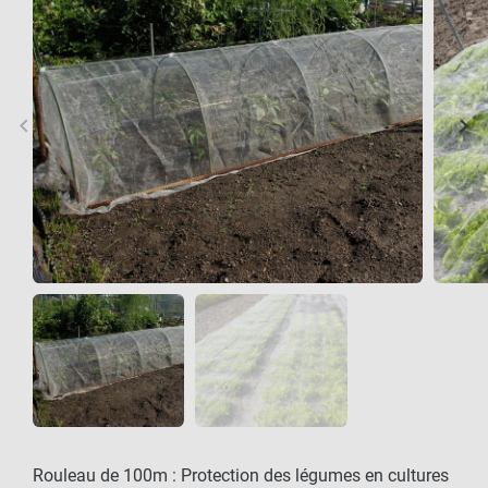
keyboard_arrow_left
keyboard_arrow_right
Précédent
Sui
Rouleau de 100m : Protection des légumes en cultures