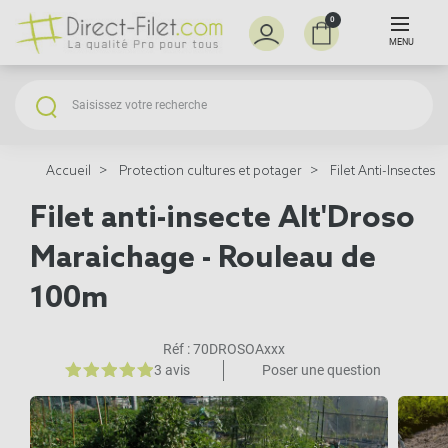
0
MENU
Accueil
Protection cultures et potager
Filet Anti-Insectes
Filet anti-insecte Alt'Droso
Maraichage - Rouleau de
100m
Réf :
70DROSOAxxx
3 avis
Poser une question