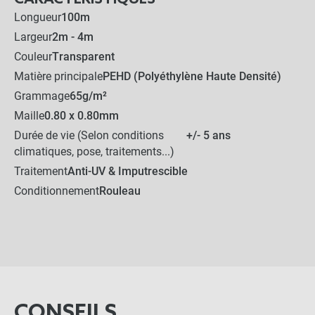
Longueur
100m
Largeur
2m - 4m
Couleur
Transparent
Matière principale
PEHD (Polyéthylène Haute Densité)
Grammage
65g/m²
Maille
0.80 x 0.80mm
Durée de vie (Selon conditions
+/- 5 ans
climatiques, pose, traitements...)
Traitement
Anti-UV & Imputrescible
Conditionnement
Rouleau
CONSEILS