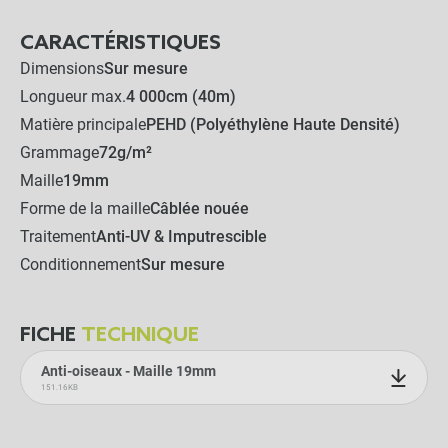
CARACTÉRISTIQUES
Dimensions
Sur mesure
Longueur max.
4 000cm (40m)
Matière principale
PEHD (Polyéthylène Haute Densité)
Grammage
72g/m²
Maille
19mm
Forme de la maille
Câblée nouée
Traitement
Anti-UV & Imputrescible
Conditionnement
Sur mesure
FICHE
TECHNIQUE
Anti-oiseaux - Maille 19mm
151.16KB