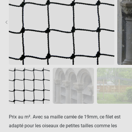
keyboard_arrow_left
keyboard_arrow_right
Précédent
Sui
Prix au m². Avec sa maille carrée de 19mm, ce filet est
adapté pour les oiseaux de petites tailles comme les