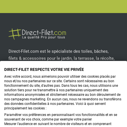
Facebook
Pinterest
Instagram
YouT
Direct-Filet.com est le spécialiste des toiles, bâches,
filets & accessoires pour le jardin, la terrasse, la récolte,
l'emballage de fruits & légumes, le sport, les clôtures...
DIRECT-FILET RESPECTE VOTRE VIE PRIVÉE
Avec votre accord, nous aimerions pouvoir utiliser des cookies placés par
nous et/ou nos partenaires sur ce site. Certains sont nécessaires au bon
CONTACTEZ-NOUS
fonctionnement du site, d'autres pas. Dans tous les cas, nous utilisons une
solution tiers pour ne transmettre à nos partenaires uniquement des
informations anonymisées et strictement nécessaire au bon déroulement de
nos campagnes marketing. En aucun cas, nous ne revendons ou transférons
PRODUITS
des données confidentielles à nos partenaires. Voici à quoi servent
principalement les cookies :
CONSEILS
Paramétrer vos préférences en personnalisant vos fonctionnalités et en se
souvenant de vos choix, comme par exemple votre panier
Mesurer l’audience en suivant le nombre de visiteurs et en comprenant