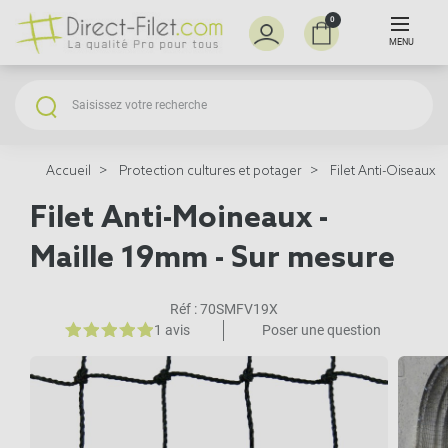
0
MENU
Accueil
Protection cultures et potager
Filet Anti-Oiseaux
Filet Anti-Moineaux -
Maille 19mm - Sur mesure
Réf :
70SMFV19X
1 avis
Poser une question