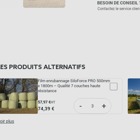
BESOIN DE CONSEIL 
Contactez le service clien
LES PRODUITS ALTERNATIFS
Film enrubannage SiloForce PRO 500mm
x 1800m – Qualité 7 couches haute
résistance
57,97 €
HT
-
+
74,39 €
oir plus