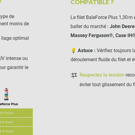
?
COMPATIBLE ?
type de
Le filet BaleForce Plus 1,30 m
ement moins de
baller du marché :
John Deere
Massey Ferguson®, Case IH®
 liage optimal
💡 Astuce :
Vérifiez toujours 
UV intense ou
déroulement fluide du filet et é
ur garantir le
Respectez la tension
reco
éviter tout glissement du fi