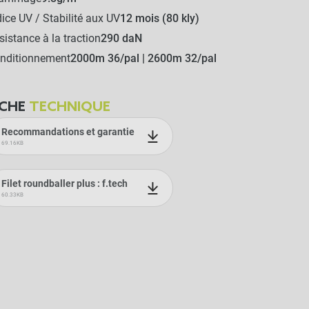
dice UV / Stabilité aux UV
12 mois (80 kly)
sistance à la traction
290 daN
nditionnement
2000m 36/pal | 2600m 32/pal
ICHE
TECHNIQUE
Recommandations et garantie
69.16KB
Filet roundballer plus : f.tech
60.33KB