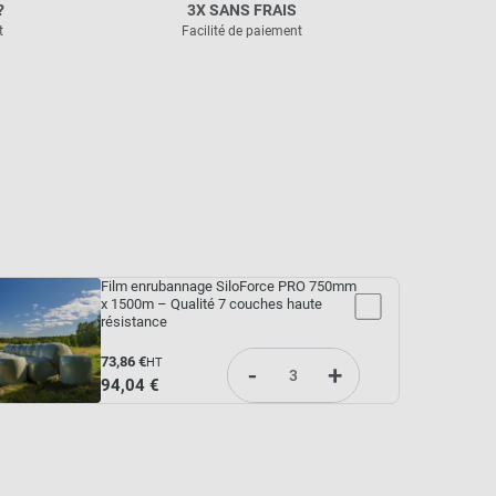
?
3X SANS FRAIS
t
Facilité de paiement
Film enrubannage SiloForce PRO 750mm
x 1500m – Qualité 7 couches haute
résistance
73,86 €
HT
-
+
94,04 €