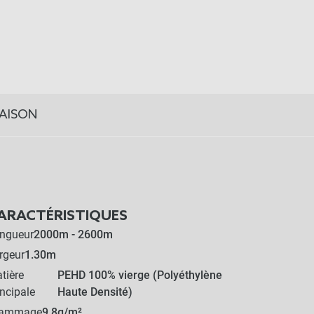
RAISON
ARACTÉRISTIQUES
ngueur
2000m - 2600m
rgeur
1.30m
tière
PEHD 100% vierge (Polyéthylène
incipale
Haute Densité)
rammage
9.8g/m²