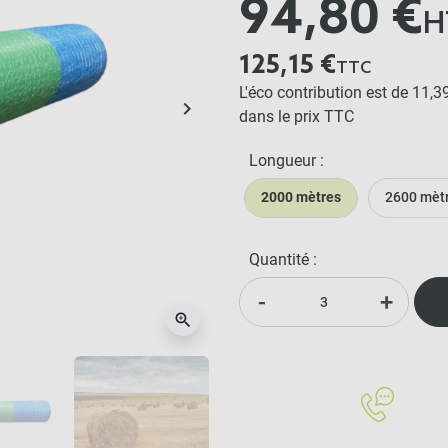
94,80 €
H
125,15 €
TTC
L'éco contribution est de 11,3
keyboard_arrow_right
dans le prix TTC
Suivant
Longueur :
2000 mètres
2600 mèt
Quantité :
-
+
zoom_in