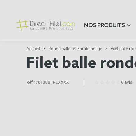
NOS PRODUITS
Accueil
Round baller et Enrubannage
Filet balle ro
Filet balle ron
Réf :
70130BFPLXXXX
0 avis