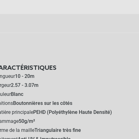
ARACTÉRISTIQUES
ngueur
10 - 20m
rgeur
2.57 - 3.07m
uleur
Blanc
nitions
Boutonnières sur les côtés
tière principale
PEHD (Polyéthylène Haute Densité)
rammage
50g/m²
rme de la maille
Triangulaire très fine