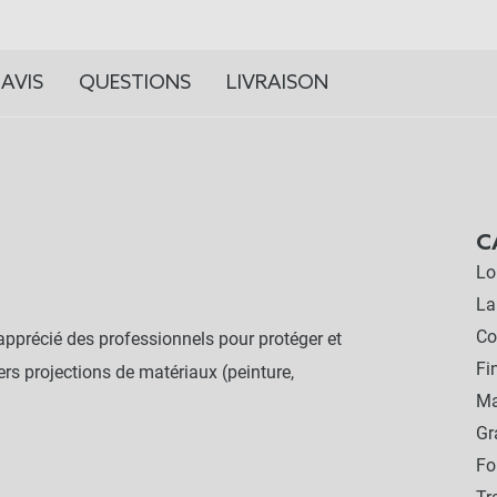
AVIS
QUESTIONS
LIVRAISON
C
Lo
La
Co
apprécié des professionnels pour protéger et
Fi
ers projections de matériaux (peinture,
Ma
G
Fo