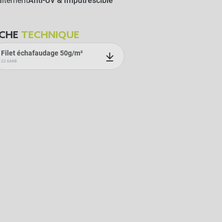
aitement
Anti-UV & Imputrescible
ICHE
TECHNIQUE
Filet échafaudage 50g/m²
22.66KB