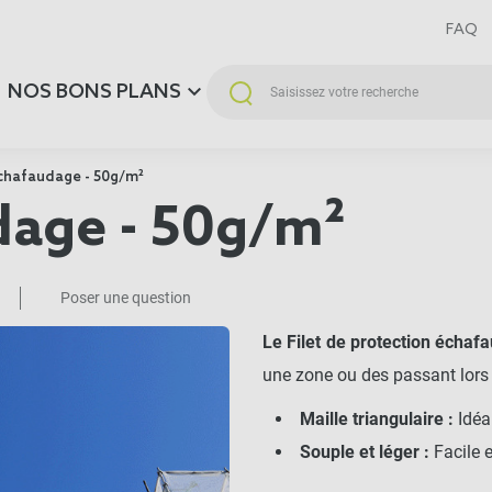
FAQ
NOS BONS PLANS
échafaudage - 50g/m²
udage - 50g/m²
Poser une question
Le Filet de protection
échafa
une zone ou des passant lors
Maille triangulaire :
Idéal
Souple et léger :
Facile e