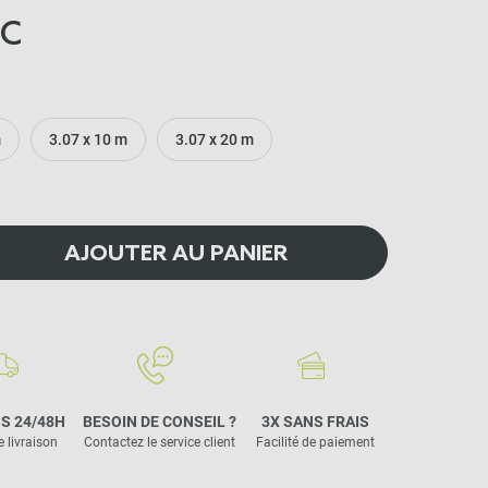
C
m
3.07 x 10 m
3.07 x 20 m
AJOUTER AU PANIER
S 24/48H
BESOIN DE CONSEIL ?
3X SANS FRAIS
e livraison
Contactez le service client
Facilité de paiement