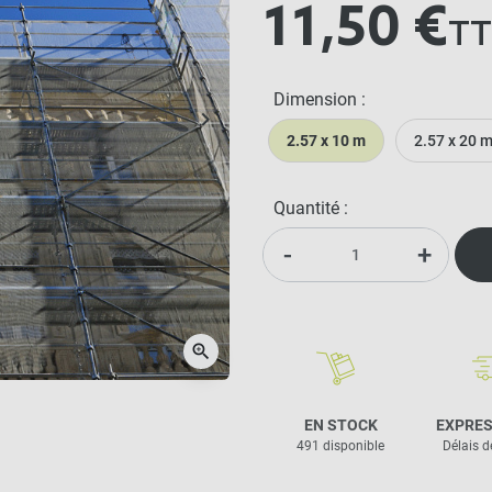
11,50 €
TT
Dimension :
keyboard_arrow_right
Suivant
2.57 x 10 m
2.57 x 20 
Quantité :
-
+
zoom_in
EN STOCK
EXPRES
491 disponible
Délais d