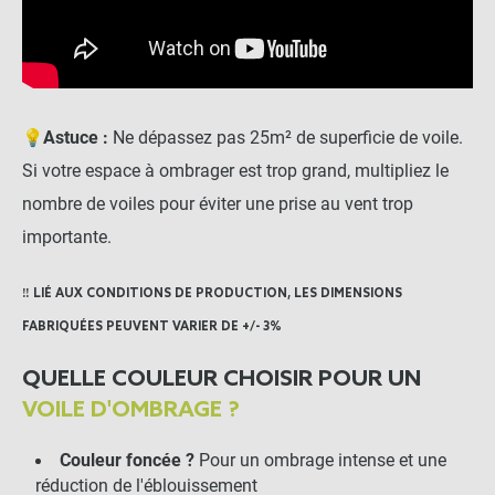
-
+
7,90 €
💡
Astuce :
Ne dépassez pas 25m² de superficie de voile.
Cliquet de tension pour
Si votre espace à ombrager est trop grand, multipliez le
voile d'ombrage
nombre de voiles pour éviter une prise au vent trop
importante.
-
+
28,50 €
‼️ LIÉ AUX CONDITIONS DE PRODUCTION, LES DIMENSIONS
FABRIQUÉES PEUVENT VARIER DE +/- 3%
Pontet inox sur platine
ronde pour voile d'ombrage
QUELLE COULEUR CHOISIR POUR UN
VOILE D'OMBRAGE ?
2,90 €
-
+
2,76 €
Couleur foncée ?
Pour un ombrage intense et une
réduction de l'éblouissement