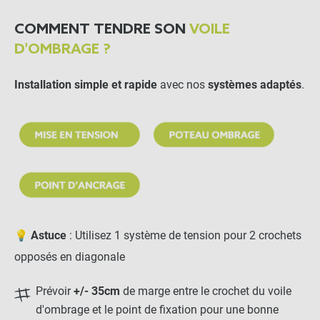
COMMENT TENDRE SON
VOILE
Anneau d'ancrage
D'OMBRAGE ?
traversant
Installation simple et rapide
avec nos
systèmes adaptés
.
-
+
5,95 €
Poteau télescopique pour
voile d'ombrage
-
+
344,90 €
💡
Astuce
: Utilisez 1 système de tension pour 2 crochets
opposés en diagonale
Ridoirs chape en Inox
Prévoir
+/- 35cm
de marge entre le crochet du voile
(18cm)
d'ombrage et le point de fixation pour une bonne