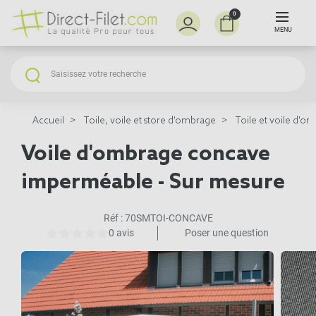
0
MENU
Accueil
Toile, voile et store d'ombrage
Toile et voile d'o
Voile d'ombrage concave
imperméable - Sur mesure
Réf :
70SMTOI-CONCAVE
0 avis
Poser une question