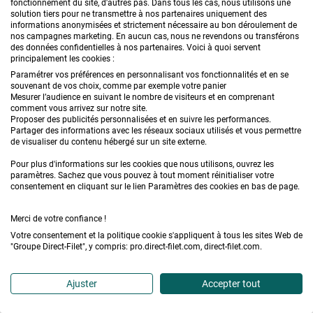
fonctionnement du site, d'autres pas. Dans tous les cas, nous utilisons une
j'ai un espace entre poteaux de 4 métres X 3 métres ,
solution tiers pour ne transmettre à nos partenaires uniquement des
informations anonymisées et strictement nécessaire au bon déroulement de
quelle dimension me faut t'il prendre ?
nos campagnes marketing. En aucun cas, nous ne revendons ou transférons
des données confidentielles à nos partenaires. Voici à quoi servent
cdlt
principalement les cookies :
Paramétrer vos préférences en personnalisant vos fonctionnalités et en se
souvenant de vos choix, comme par exemple votre panier
Mesurer l’audience en suivant le nombre de visiteurs et en comprenant
Direct-Filet
comment vous arrivez sur notre site.
Proposer des publicités personnalisées et en suivre les performances.
Partager des informations avec les réseaux sociaux utilisés et vous permettre
Bonjour,
de visualiser du contenu hébergé sur un site externe.
Cela va dépendre de l'accastillage que
Pour plus d'informations sur les cookies que nous utilisons, ouvrez les
paramètres. Sachez que vous pouvez à tout moment réinitialiser votre
vous allez mettre pour tendre votre
consentement en cliquant sur le lien Paramètres des cookies en bas de page.
voile d'ombrage. Voici une vidéo sur la
Merci de votre confiance !
prise de mesure d'un voile d'ombrage
Votre consentement et la politique cookie s'appliquent à tous les sites Web de
Cordialement, Le service client Direct
"Groupe Direct-Filet", y compris: pro.direct-filet.com, direct-filet.com.
Filet
Ajuster
Accepter tout