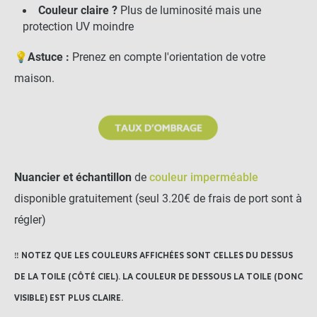
Couleur claire ?
Plus de luminosité mais une
Mât de voile d'ombrage
rond 5 points d'accroche
protection UV moindre
accessoires inclus
💡
Astuce :
Prenez en compte l'orientation de votre
-
+
maison.
165,90 €
Mât pour voile d'ombrage
elliptique 6 points
d'accroche accessoires
inclus
Nuancier et échantillon
de
couleur imperméable
-
+
disponible gratuitement (seul 3.20€ de frais de port sont à
220,90 €
régler)
Anneau d'ancrage à visser
‼️ NOTEZ QUE LES COULEURS AFFICHÉES SONT CELLES DU DESSUS
DE LA TOILE (CÔTÉ CIEL). LA COULEUR DE DESSOUS LA TOILE (DONC
VISIBLE) EST PLUS CLAIRE.
-
+
7,50 €