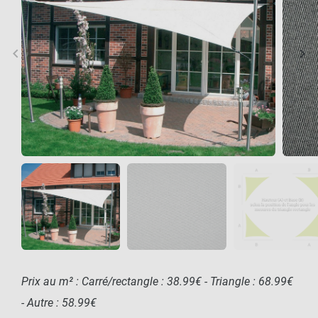
keyboard_arrow_left
keyboard_arrow_right
Précédent
Sui
Prix au m² : Carré/rectangle : 38.99€ - Triangle : 68.99€
- Autre : 58.99€