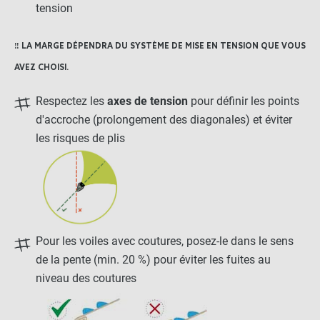
tension
-
+
18,50 €
‼️ LA MARGE DÉPENDRA DU SYSTÈME DE MISE EN TENSION QUE VOUS
AVEZ CHOISI.
115,39 €
Kit complet :
Respectez les
axes de tension
pour définir les points
Voile d ombrage
Produits associés
d'accroche (prolongement des diagonales) et éviter
+
38,99 €
76,40 €
les risques de plis
AJOUTER L'ENSEMBLE AU
PANIER
Pour les voiles avec coutures, posez-le dans le sens
de la pente (min. 20 %) pour éviter les fuites au
niveau des coutures