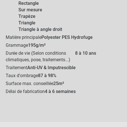
Voile d'ombrage concave imperméable
Rectangle
close
- Sur mesure
Sur mesure
38,99 €
Anthracite
Trapèze
Triangle
Triangle à angle droit
NOTRE RECOMMANDATION POUR
Matière principale
Polyester PES Hydrofuge
UNE POSE EN TOUTE TRANQUILLITÉ
Grammage
195g/m²
Durée de vie (Selon conditions
8 à 10 ans
Tendeur fileté (20cm)
climatiques, pose, traitements...)
Traitement
Anti-UV & Imputrescible
Taux d'ombrage
87 à 98%
-
+
15,00 €
Surface max. conseillée
25m²
Délai de fabrication
4 à 6 semaines
Mousqueton Inox 7cm
-
+
2,20 €