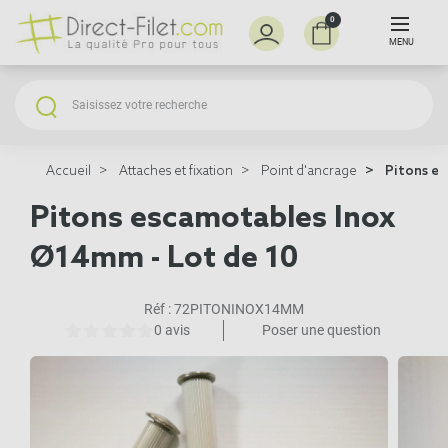
0
MENU
Accueil
Attaches et fixation
Point d'ancrage
Pitons es
Pitons escamotables Inox
Ø14mm - Lot de 10
Réf :
72PITONINOX14MM
0 avis
Poser une question