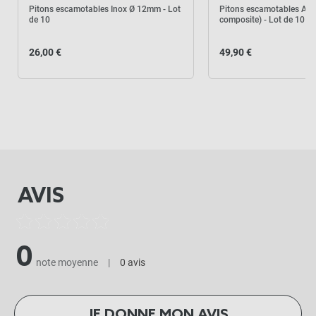
Inox (Bois et composite) -
Pitons escamotables Inox Ø 12mm - Lot
Pitons escamotables Alu 
Lot de 10
de 10
composite) - Lot de 10
-
+
26,00 €
49,90 €
49,90 €
Pitons escamotables Inox
Ø 12mm - Lot de 10
-
+
26,00 €
AVIS
57,00 €
Kit complet :
0
Pitons escamotables Inox
Produits associés
+
57,00 €
0,00 €
note moyenne
|
0 avis
AJOUTER L'ENSEMBLE AU
JE DONNE MON AVIS