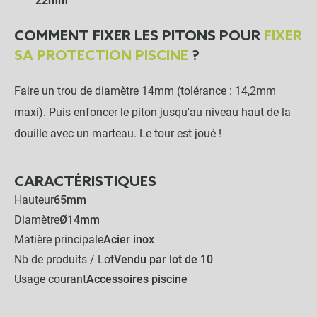
22mm
COMMENT FIXER LES PITONS POUR
FIXER
SA PROTECTION PISCINE
?
Faire un trou de diamètre 14mm (tolérance : 14,2mm
maxi). Puis enfoncer le piton jusqu'au niveau haut de la
douille avec un marteau. Le tour est joué !
Pitons escamotables Inox Ø14mm -
CARACTÉRISTIQUES
close
Lot de 10
Hauteur
65mm
57,00 €
Diamètre
Ø14mm
Matière principale
Acier inox
LES PRODUITS ALTERNATIFS
Nb de produits / Lot
Vendu par lot de 10
Usage courant
Accessoires piscine
Bobine de sandow 50m
Ø6mm