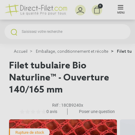
0
MENU
Accueil
Emballage, conditionnement et récolte
Filet tub
Filet tubulaire Bio
Naturline™ - Ouverture
140/165 mm
Réf :
18CB9240x
0 avis
Poser une question
Rupture de stock