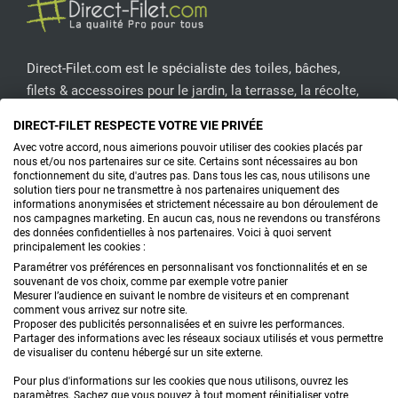
Direct-Filet.com est le spécialiste des toiles, bâches,
filets & accessoires pour le jardin, la terrasse, la récolte,
l'emballage de fruits & légumes, le sport, les clôtures...
DIRECT-FILET RESPECTE VOTRE VIE PRIVÉE
Avec votre accord, nous aimerions pouvoir utiliser des cookies placés par
CONTACTEZ-NOUS
nous et/ou nos partenaires sur ce site. Certains sont nécessaires au bon
fonctionnement du site, d'autres pas. Dans tous les cas, nous utilisons une
solution tiers pour ne transmettre à nos partenaires uniquement des
informations anonymisées et strictement nécessaire au bon déroulement de
nos campagnes marketing. En aucun cas, nous ne revendons ou transférons
PRODUITS
des données confidentielles à nos partenaires. Voici à quoi servent
principalement les cookies :
CONSEILS
Paramétrer vos préférences en personnalisant vos fonctionnalités et en se
souvenant de vos choix, comme par exemple votre panier
Mesurer l’audience en suivant le nombre de visiteurs et en comprenant
FAQ
comment vous arrivez sur notre site.
Proposer des publicités personnalisées et en suivre les performances.
Partager des informations avec les réseaux sociaux utilisés et vous permettre
DEMANDE DE DEVIS
de visualiser du contenu hébergé sur un site externe.
Pour plus d'informations sur les cookies que nous utilisons, ouvrez les
paramètres. Sachez que vous pouvez à tout moment réinitialiser votre