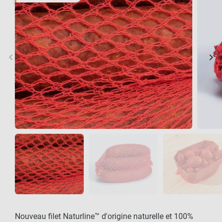
keyboard_arrow_left
keyboard_arrow_right
Précédent
Sui
Nouveau filet Naturline™ d'origine naturelle et 100%