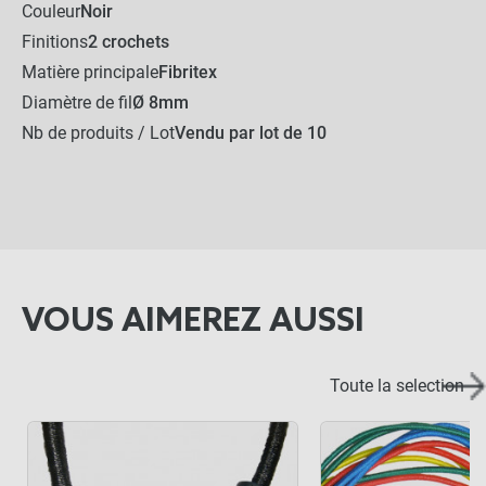
Couleur
Noir
Finitions
2 crochets
Matière principale
Fibritex
Diamètre de fil
Ø 8mm
Nb de produits / Lot
Vendu par lot de 10
VOUS AIMEREZ AUSSI
Toute la selection