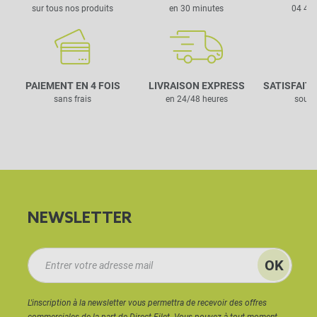
sur tous nos produits
en 30 minutes
04 42 
PAIEMENT EN 4 FOIS
LIVRAISON EXPRESS
SATISFAIT
sans frais
en 24/48 heures
sous 
NEWSLETTER
L'inscription à la newsletter vous permettra de recevoir des offres
commerciales de la part de Direct Filet. Vous pouvez à tout moment