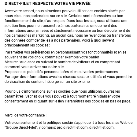
DIRECT-FILET RESPECTE VOTRE VIE PRIVÉE
Avec votre accord, nous aimerions pouvoir utiliser des cookies placés par
CONTACTEZ-NOUS
nous et/ou nos partenaires sur ce site. Certains sont nécessaires au bon
fonctionnement du site, d'autres pas. Dans tous les cas, nous utilisons une
solution tiers pour ne transmettre à nos partenaires uniquement des
informations anonymisées et strictement nécessaire au bon déroulement de
nos campagnes marketing. En aucun cas, nous ne revendons ou transférons
PRODUITS
des données confidentielles à nos partenaires. Voici à quoi servent
principalement les cookies :
CONSEILS
Paramétrer vos préférences en personnalisant vos fonctionnalités et en se
souvenant de vos choix, comme par exemple votre panier
Mesurer l’audience en suivant le nombre de visiteurs et en comprenant
FAQ
comment vous arrivez sur notre site.
Proposer des publicités personnalisées et en suivre les performances.
Partager des informations avec les réseaux sociaux utilisés et vous permettre
DEMANDE DE DEVIS
de visualiser du contenu hébergé sur un site externe.
Pour plus d'informations sur les cookies que nous utilisons, ouvrez les
paramètres. Sachez que vous pouvez à tout moment réinitialiser votre
consentement en cliquant sur le lien Paramètres des cookies en bas de page.
Merci de votre confiance !
Votre consentement et la politique cookie s'appliquent à tous les sites Web de
Conditions générales de vente
Mentions légales
"Groupe Direct-Filet", y compris: pro.direct-filet.com, direct-filet.com.
Confidentialité & données personnelles