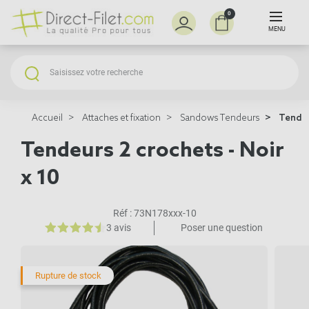
0
MENU
Accueil
Attaches et fixation
Sandows Tendeurs
Tendeur
Tendeurs 2 crochets - Noir
x 10
Réf :
73N178xxx-10
3 avis
Poser une question
Rupture de stock