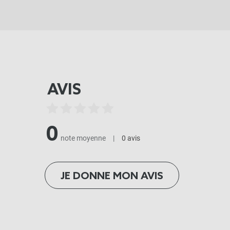
AVIS
0
note moyenne
|
0 avis
JE DONNE MON AVIS