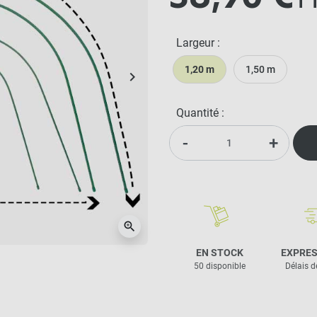
T
Largeur :
1,20 m
1,50 m
keyboard_arrow_right
Suivant
Quantité :
-
+
zoom_in
EN STOCK
EXPRES
50 disponible
Délais d