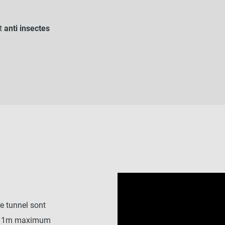
et
anti insectes
re tunnel sont
ux à 1m maximum