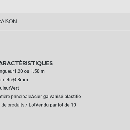
RAISON
ARACTÉRISTIQUES
ngueur
1.20 ou 1.50 m
amètre
Ø 8mm
uleur
Vert
tière principale
Acier galvanisé plastifié
 de produits / Lot
Vendu par lot de 10