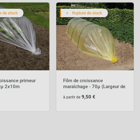
e de stock
Rupture de stock
roissance primeur
Film de croissance
50µ 2x10m
maraîchage - 70µ (Largeur de
2.5m)
9,50 €
à partir de