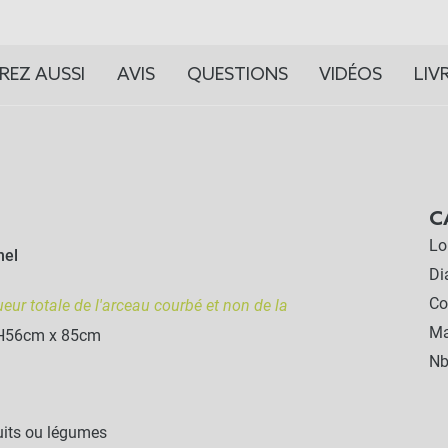
REZ AUSSI
AVIS
QUESTIONS
VIDÉOS
LIV
C
Lo
nel
Di
Co
eur totale de l'arceau courbé et non de la
Ma
 H56cm x 85cm
Nb
ruits ou légumes