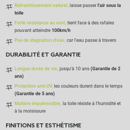
Rafraîchissement naturel,
laisse passer
l'air sous la
toile
Forte résistance au vent,
tient face à des rafales
pouvant atteindre
100km/h
Pas de stagnation d'eau,
car l'eau passe à travers
Toile d'ombrage pergola 4x4 m
close
DURABILITÉ ET GARANTIE
perméable avec œillets à poser sur
une structure
162,90 €
Lin
Longue durée de vie,
jusqu'à 10 ans
(Garantie de 2
ans)
NOTRE RECOMMANDATION POUR
Protection anti-UV,
les couleurs durent dans le temps
UNE POSE EN TOUTE TRANQUILLITÉ
(Garantie de 5 ans)
Matière imputrescible,
la toile résiste à l'humidité et
Bobine de sandow 25m
à la moisissure
Ø6mm
FINITIONS ET ESTHÉTISME