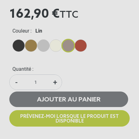
162,90 €
TTC
Couleur :
Lin
Anthracite
Beige
Gris Métal
Crème
Lin
Terracotta
Quantité :
-
+
AJOUTER AU PANIER
PRÉVENEZ-MOI LORSQUE LE PRODUIT EST
DISPONIBLE