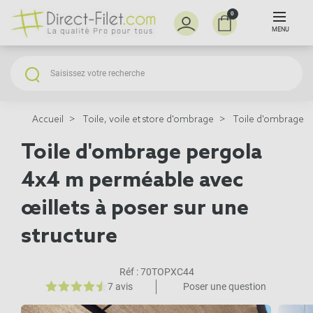
0
MENU
Accueil
Toile, voile et store d'ombrage
Toile d'ombrage p
Toile d'ombrage pergola
4x4 m perméable avec
œillets à poser sur une
structure
Réf :
70TOPXC44
7 avis
Poser une question