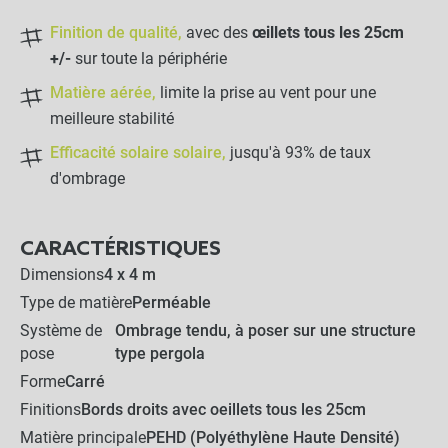
-
+
21,50 €
Finition de qualité,
avec des
œillets tous les 25cm
+/-
sur toute la périphérie
Crochet Sandow "Stop"
Matière aérée,
limite la prise au vent pour une
meilleure stabilité
-
+
Efficacité solaire solaire,
jusqu'à 93% de taux
0,95 €
d'ombrage
Crochet Sandow
CARACTÉRISTIQUES
Dimensions
4 x 4 m
Type de matière
Perméable
-
+
0,80 €
Système de
Ombrage tendu, à poser sur une structure
pose
type pergola
Forme
Carré
LES PRODUITS ALTERNATIFS
Finitions
Bords droits avec oeillets tous les 25cm
Matière principale
PEHD (Polyéthylène Haute Densité)
Sac de rangement