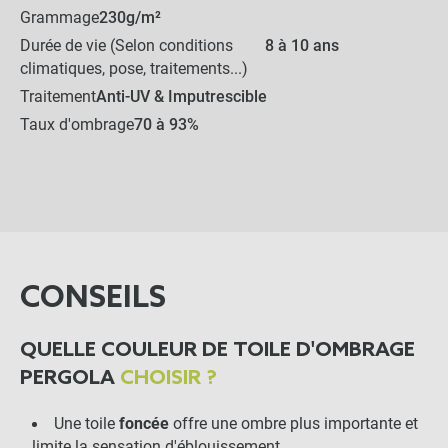
Grammage
230g/m²
Durée de vie (Selon conditions
8 à 10 ans
-
+
climatiques, pose, traitements...)
20,00 €
Traitement
Anti-UV & Imputrescible
Taux d'ombrage
70 à 93%
Crochet champignon de
fixation
0,60 €
-
+
0,42 €
CONSEILS
191,40 €
Kit complet :
QUELLE COULEUR DE TOILE D'OMBRAGE
Toile d ombrage
Produits associés
+
162,90 €
28,50 €
PERGOLA
CHOISIR ?
Une toile
foncée
offre une ombre plus importante et
AJOUTER L'ENSEMBLE AU
limite la sensation d'éblouissement