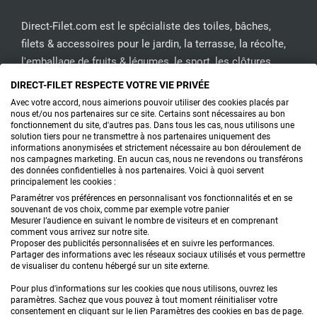
Direct-Filet.com est le spécialiste des toiles, bâches,
filets & accessoires pour le jardin, la terrasse, la récolte,
l'emballage de fruits & légumes, le sport, les clôtures...
DIRECT-FILET RESPECTE VOTRE VIE PRIVÉE
CONTACTEZ-NOUS
Avec votre accord, nous aimerions pouvoir utiliser des cookies placés par
nous et/ou nos partenaires sur ce site. Certains sont nécessaires au bon
fonctionnement du site, d'autres pas. Dans tous les cas, nous utilisons une
solution tiers pour ne transmettre à nos partenaires uniquement des
informations anonymisées et strictement nécessaire au bon déroulement de
PRODUITS
nos campagnes marketing. En aucun cas, nous ne revendons ou transférons
des données confidentielles à nos partenaires. Voici à quoi servent
principalement les cookies :
CONSEILS
Paramétrer vos préférences en personnalisant vos fonctionnalités et en se
souvenant de vos choix, comme par exemple votre panier
FAQ
Mesurer l’audience en suivant le nombre de visiteurs et en comprenant
comment vous arrivez sur notre site.
Proposer des publicités personnalisées et en suivre les performances.
DEMANDE DE DEVIS
Partager des informations avec les réseaux sociaux utilisés et vous permettre
de visualiser du contenu hébergé sur un site externe.
Pour plus d'informations sur les cookies que nous utilisons, ouvrez les
paramètres. Sachez que vous pouvez à tout moment réinitialiser votre
consentement en cliquant sur le lien Paramètres des cookies en bas de page.