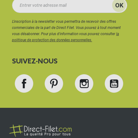
pour mesurer
ou utilisez un mètre ruban
Toute la sélection
Ne pas dépasser 25m²
de superficie pour
L'inscription à la newsletter vous permettra de recevoir des offres
limiter la prise au vent
commerciales de la part de Direct Filet. Vous pouvez à tout moment
vous désabonner. Pour plus d'information vous pouvez consulter
la
Grâce à notre
solution d’ombrage sur mesure
, vous
politique de protection des données personnelles.
pouvez commander une toile pour pergola
parfaitement ajustée, dans la matière et la couleur
SUIVEZ-NOUS
de votre choix.
Facebook
Pinterest
Instagram
YouT