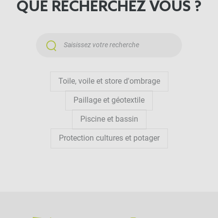
QUE RECHERCHEZ VOUS ?
pour un
store de pergola
.
COMMENT MESURER
CORRECTEMENT SA
PERGOLA
POUR INSTALLÉE UNE
Toile, voile et store d'ombrage
TOILE ADAPTÉE ?
Paillage et géotextile
Piscine et bassin
Protection cultures et potager