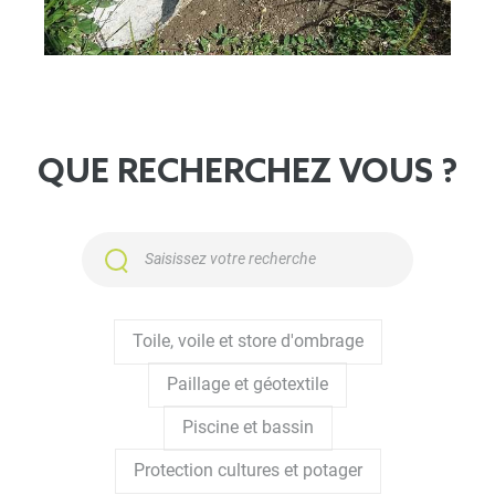
à partir de matériaux naturels et biologiques,
favorisant ainsi un équilibre écologique dans votre
jardin. Pour tout ce qui est maintient de talus ou de
berges, optez pour un paillage synthétique ou un
paillage technique / génie végétal
.
QUE RECHERCHEZ VOUS ?
Les Avantages du paillage naturel
Le paillage bio offre une protection contre les
mauvaises herbes tout en conservant l'humidité du
sol. Nos toiles de paillage naturelles créent une
barrière efficace contre les intrus indésirables,
Toile, voile et store d'ombrage
permettant à vos plantes de prospérer sans
Paillage et géotextile
l'utilisation de produits chimiques nocifs. Conçu
Piscine et bassin
pour s'intégrer harmonieusement à votre
Protection cultures et potager
écosystème, notre paillage naturel favorise un