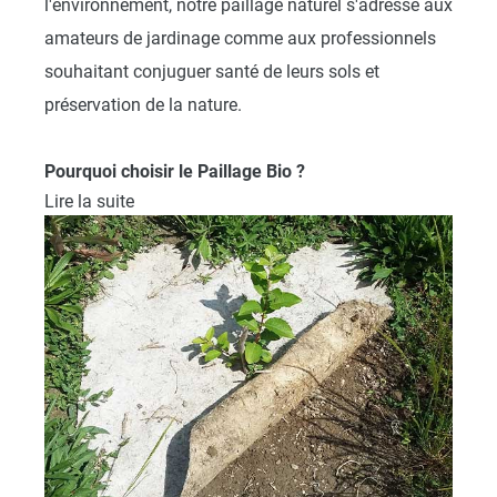
l'environnement, notre paillage naturel s'adresse aux
amateurs de jardinage comme aux professionnels
souhaitant conjuguer santé de leurs sols et
préservation de la nature.
Pourquoi choisir le Paillage Bio ?
Lire la suite
Les toiles de paillage bio sont conçues pour
répondre aux besoins croissants des jardiniers
conscients de l'importance de cultiver de manière
responsable. Nos produits respectent les normes les
plus strictes en matière de durabilité, favorisant la
croissance saine des plantes sans compromettre la
biodiversité. Le paillage organique est une
alternative durable aux
toiles de paillage
synthétiques
. Nos toiles de paillage sont fabriquées