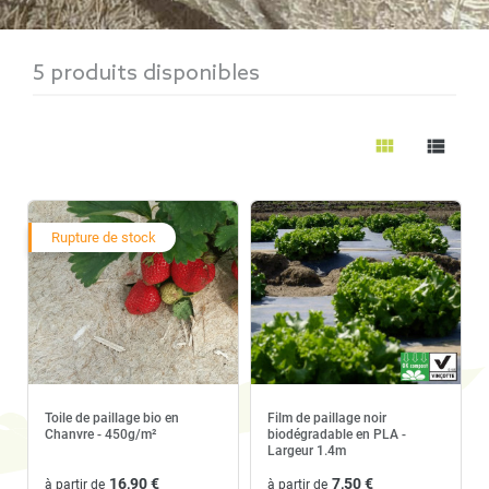
une solution écologique et naturelle pour
pailler et retravailler le sol tout en le
5 produits disponibles
nourrissant. En se décomposant
naturellement, le paillage bio enrichie le sol en
view_module
view_list
nutriments. Le paillage naturel est devenu un
incontournable pour des jardins respectueux
de l'environnement.
Rupture de stock
Toile de paillage bio en
Film de paillage noir
Chanvre - 450g/m²
biodégradable en PLA -
Largeur 1.4m
16,90 €
7,50 €
à partir de
à partir de