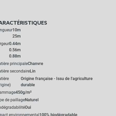
ARACTÉRISTIQUES
ngueur
10m
25m
rgeur
0.44m
0.56m
0.88m
tière principale
Chanvre
tière secondaire
Lin
tière
Origine française - Issu de l'agriculture
rigine)
durable
rammage
450g/m²
pe de paillage
Naturel
odégradabilité
Oui
pact environnemental
100% biodégradable