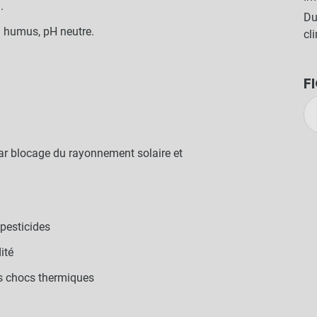
.
Du
 humus, pH neutre.
cl
F
ar blocage du rayonnement solaire et
pesticides
ité
es chocs thermiques