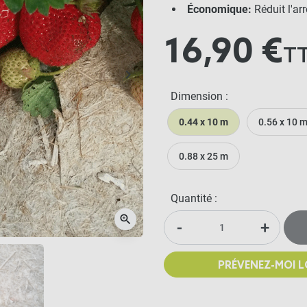
Économique:
Réduit l'arr
16,90 €
T
keyboard_arrow_right
Suivant
Dimension :
0.44 x 10 m
0.56 x 10 
0.88 x 25 m
Quantité :
zoom_in
-
+
PRÉVENEZ-MOI L