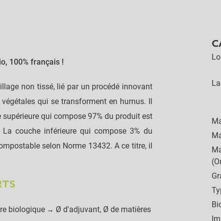
C
Lo
o, 100% français !
La
illage non tissé, lié par un procédé innovant
s végétales qui se transforment en humus. Il
e supérieure qui compose 97% du produit est
Ma
au. La couche inférieure qui compose 3% du
Ma
mpostable selon Norme 13432. A ce titre, il
Ma
(O
G
RTS
Ty
Bi
ture biologique
Ø d'adjuvant, Ø de matières
→
Im