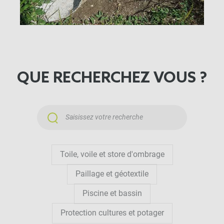
à partir de matériaux naturels et biologiques,
favorisant ainsi un équilibre écologique dans votre
jardin. Pour tout ce qui est maintient de talus ou de
berges, optez pour un paillage synthétique ou un
paillage technique / génie végétal
.
QUE RECHERCHEZ VOUS ?
Les Avantages du paillage naturel
Le paillage bio offre une protection contre les
mauvaises herbes tout en conservant l'humidité du
sol. Nos toiles de paillage naturelles créent une
barrière efficace contre les intrus indésirables,
Toile, voile et store d'ombrage
permettant à vos plantes de prospérer sans
Paillage et géotextile
l'utilisation de produits chimiques nocifs. Conçu
Piscine et bassin
pour s'intégrer harmonieusement à votre
Protection cultures et potager
écosystème, notre paillage naturel favorise un