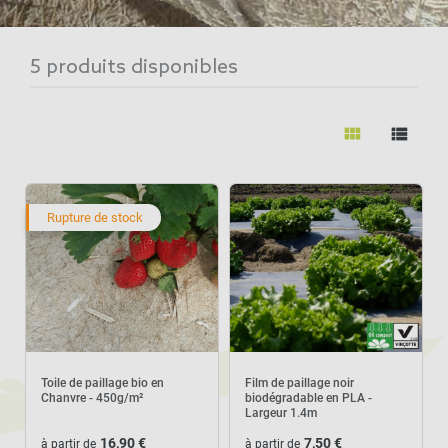
une solution écologique et naturelle pour
pailler et retravailler le sol tout en le
5 produits disponibles
nourrissant. En se décomposant
naturellement, le paillage bio enrichie le sol en
view_module
view_list
nutriments. Le paillage naturel est devenu un
incontournable pour des jardins respectueux
de l'environnement.
Rupture de stock
Toile de paillage bio en
Film de paillage noir
Chanvre - 450g/m²
biodégradable en PLA -
Largeur 1.4m
16,90 €
7,50 €
à partir de
à partir de