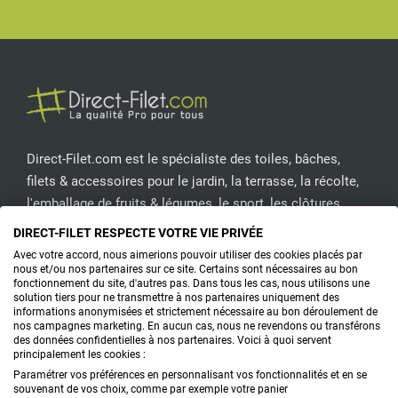
Facebook
Pinterest
Instagram
YouT
Quelle est la différence entre une toile de jardin
tissée et une toile de paillage biodégradable ?
Le paillage biodégradable va durer moins
longtemps que la toile de paillage synthétique ou le
feutre de paillage
. Toutefois il a un réel intérêt pour
votre sol. En optant pour notre paillage organique,
Direct-Filet.com est le spécialiste des toiles, bâches,
vous contribuez à réduire l'empreinte carbone tout
filets & accessoires pour le jardin, la terrasse, la récolte,
en améliorant la fertilité du sol.
l'emballage de fruits & légumes, le sport, les clôtures...
DIRECT-FILET RESPECTE VOTRE VIE PRIVÉE
Opter pour nos toiles de paillage organiques,
CONTACTEZ-NOUS
Avec votre accord, nous aimerions pouvoir utiliser des cookies placés par
nous et/ou nos partenaires sur ce site. Certains sont nécessaires au bon
biodégradables et naturelles est la première étape
fonctionnement du site, d'autres pas. Dans tous les cas, nous utilisons une
solution tiers pour ne transmettre à nos partenaires uniquement des
vers un jardin florissant et respectueux de
informations anonymisées et strictement nécessaire au bon déroulement de
PRODUITS
nos campagnes marketing. En aucun cas, nous ne revendons ou transférons
l'écosystème. Découvrez la puissance du paillage
des données confidentielles à nos partenaires. Voici à quoi servent
principalement les cookies :
bio et offrez à votre jardin le soin qu'il mérite tout en
CONSEILS
Paramétrer vos préférences en personnalisant vos fonctionnalités et en se
contribuant à la préservation de notre planète.
souvenant de vos choix, comme par exemple votre panier