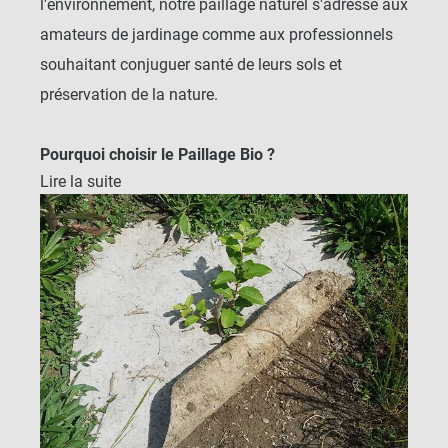
l'environnement, notre paillage naturel s'adresse aux
amateurs de jardinage comme aux professionnels
souhaitant conjuguer santé de leurs sols et
préservation de la nature.
Pourquoi choisir le Paillage Bio ?
Lire la suite
Les toiles de paillage bio sont conçues pour
répondre aux besoins croissants des jardiniers
conscients de l'importance de cultiver de manière
responsable. Nos produits respectent les normes les
plus strictes en matière de durabilité, favorisant la
croissance saine des plantes sans compromettre la
biodiversité. Le paillage organique est une
alternative durable aux
toiles de paillage
synthétiques
. Nos toiles de paillage sont fabriquées