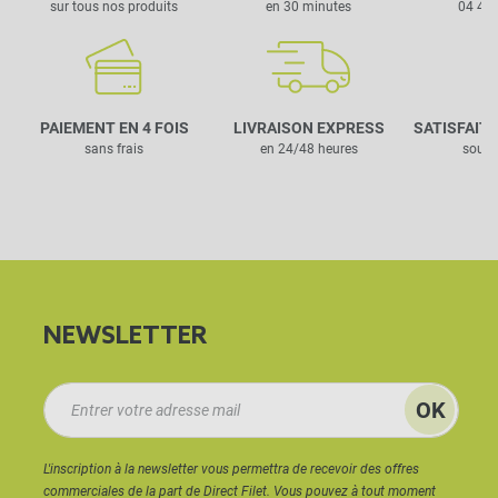
sur tous nos produits
en 30 minutes
04 42 
Pour que l’eau ne stagne pas sur la toile, il est
indispensable de prévoir une pente d’au moins 20 %
lors de l’installation. Cette inclinaison assure une
PAIEMENT EN 4 FOIS
LIVRAISON EXPRESS
SATISFAIT
bonne évacuation de l’eau et limite la formation de
sans frais
en 24/48 heures
sous 
poches, qui pourraient endommager la toile dans le
temps.
COMMENT ENTRETENIR
UNE TOILE D'OMBRAGE
IMPERMÉABLE
POUR
NEWSLETTER
PRÉSERVER SON
ÉTANCHÉITÉ AU FIL DU
TEMPS ?
L'inscription à la newsletter vous permettra de recevoir des offres
commerciales de la part de Direct Filet. Vous pouvez à tout moment
Pour préserver l’efficacité de l’enduction