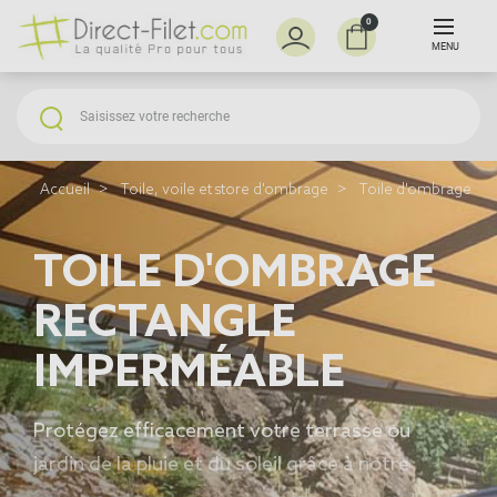
0
MENU
Accueil
Toile, voile et store d'ombrage
Toile d'ombrage po
TOILE D'OMBRAGE
RECTANGLE
IMPERMÉABLE
Protégez efficacement votre terrasse ou
jardin de la pluie et du soleil grâce à notre