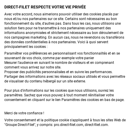
Pour un style plus naturel et écologique, la
toile en
DIRECT-FILET RESPECTE VOTRE VIE PRIVÉE
fibre de coco rectangulaire
offre une alternative
CONTACTEZ-NOUS
Avec votre accord, nous aimerions pouvoir utiliser des cookies placés par
nous et/ou nos partenaires sur ce site. Certains sont nécessaires au bon
originale, idéale pour filtrer légèrement le soleil sans
fonctionnement du site, d'autres pas. Dans tous les cas, nous utilisons une
solution tiers pour ne transmettre à nos partenaires uniquement des
occulter l’espace.
informations anonymisées et strictement nécessaire au bon déroulement de
PRODUITS
nos campagnes marketing. En aucun cas, nous ne revendons ou transférons
des données confidentielles à nos partenaires. Voici à quoi servent
La toile d’ombrage imperméable rectangulaire est
principalement les cookies :
CONSEILS
une alliée de choix pour tous ceux qui souhaitent
Paramétrer vos préférences en personnalisant vos fonctionnalités et en se
souvenant de vos choix, comme par exemple votre panier
profiter de leur extérieur en toute saison. Elle protège
FAQ
Mesurer l’audience en suivant le nombre de visiteurs et en comprenant
comment vous arrivez sur notre site.
du soleil et des intempéries, tout en valorisant votre
Proposer des publicités personnalisées et en suivre les performances.
DEMANDE DE DEVIS
Partager des informations avec les réseaux sociaux utilisés et vous permettre
aménagement. Pour une pose réussie et durable,
de visualiser du contenu hébergé sur un site externe.
pensez à bien ajuster la tension et à respecter la
Pour plus d'informations sur les cookies que nous utilisons, ouvrez les
paramètres. Sachez que vous pouvez à tout moment réinitialiser votre
pente recommandée.
consentement en cliquant sur le lien Paramètres des cookies en bas de page.
Merci de votre confiance !
Conditions générales de vente
Mentions légales
Votre consentement et la politique cookie s'appliquent à tous les sites Web de
"Groupe Direct-Filet", y compris: pro.direct-filet.com, direct-filet.com.
Confidentialité & données personnelles