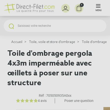
0
MENU
Accueil
Toile, voile et store d'ombrage
Toile d'ombrage p
Toile d'ombrage pergola
4x3m imperméable avec
œillets à poser sur une
structure
Réf :
705050935A0xx
4 avis
Poser une question