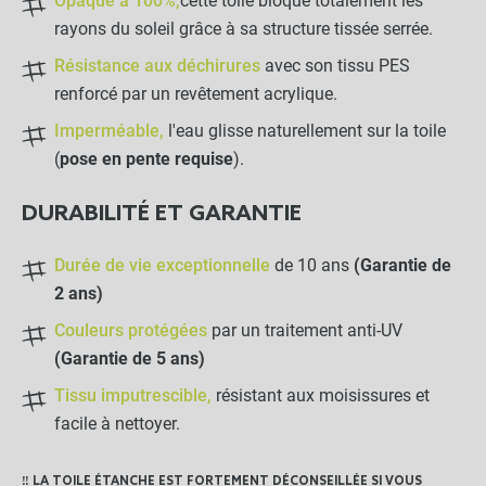
Opaque à 100%,
cette toile bloque totalement les
rayons du soleil grâce à sa structure tissée serrée.
Résistance aux déchirures
avec son tissu PES
renforcé par un revêtement acrylique.
Imperméable,
l'eau glisse naturellement sur la toile
(
pose en pente requise
).
Toile d'ombrage pergola 4x3m
close
imperméable avec œillets à poser sur
DURABILITÉ ET GARANTIE
une structure
219,00 €
Beige
Durée de vie exceptionnelle
de 10 ans
(Garantie de
2 ans)
NOTRE RECOMMANDATION POUR
Couleurs protégées
par un traitement anti-UV
UNE POSE EN TOUTE TRANQUILLITÉ
(Garantie de 5 ans)
Bobine de sandow 25m
Tissu imputrescible,
résistant aux moisissures et
Ø6mm
facile à nettoyer.
-
+
‼️ LA TOILE ÉTANCHE EST FORTEMENT DÉCONSEILLÉE SI VOUS