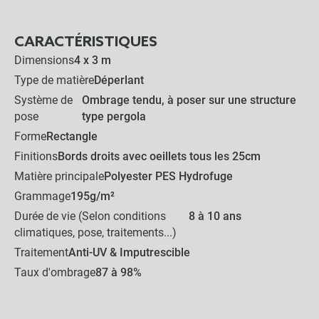
-
+
CARACTÉRISTIQUES
20,00 €
Dimensions
4 x 3 m
Type de matière
Déperlant
Crochet champignon de
Système de
Ombrage tendu, à poser sur une structure
fixation
pose
type pergola
Forme
Rectangle
0,60 €
-
+
Finitions
Bords droits avec oeillets tous les 25cm
0,42 €
Matière principale
Polyester PES Hydrofuge
Grammage
195g/m²
Durée de vie (Selon conditions
8 à 10 ans
247,50 €
Kit complet :
climatiques, pose, traitements...)
Toile d ombrage
Produits associés
+
Traitement
Anti-UV & Imputrescible
219,00 €
28,50 €
Taux d'ombrage
87 à 98%
AJOUTER L'ENSEMBLE AU