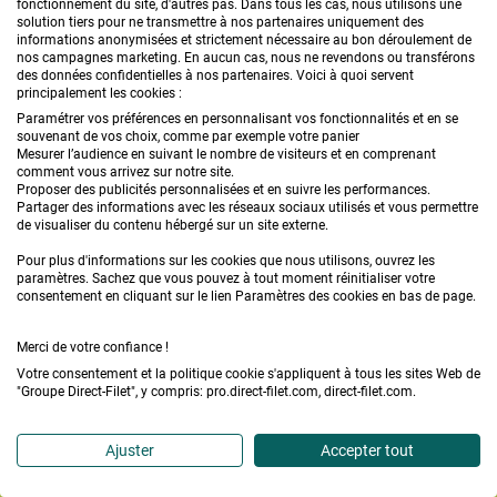
fonctionnement du site, d'autres pas. Dans tous les cas, nous utilisons une
solution tiers pour ne transmettre à nos partenaires uniquement des
informations anonymisées et strictement nécessaire au bon déroulement de
NEWSLETTER
nos campagnes marketing. En aucun cas, nous ne revendons ou transférons
des données confidentielles à nos partenaires. Voici à quoi servent
principalement les cookies :
Paramétrer vos préférences en personnalisant vos fonctionnalités et en se
souvenant de vos choix, comme par exemple votre panier
Mesurer l’audience en suivant le nombre de visiteurs et en comprenant
comment vous arrivez sur notre site.
Proposer des publicités personnalisées et en suivre les performances.
L'inscription à la newsletter vous permettra de recevoir des offres
Partager des informations avec les réseaux sociaux utilisés et vous permettre
commerciales de la part de Direct Filet. Vous pouvez à tout moment
de visualiser du contenu hébergé sur un site externe.
vous désabonner. Pour plus d'information vous pouvez consulter
la
politique de protection des données personnelles.
Pour plus d'informations sur les cookies que nous utilisons, ouvrez les
paramètres. Sachez que vous pouvez à tout moment réinitialiser votre
consentement en cliquant sur le lien Paramètres des cookies en bas de page.
SUIVEZ-NOUS
Merci de votre confiance !
Votre consentement et la politique cookie s'appliquent à tous les sites Web de
"Groupe Direct-Filet", y compris: pro.direct-filet.com, direct-filet.com.
Facebook
Pinterest
Instagram
YouT
Ajuster
Accepter tout