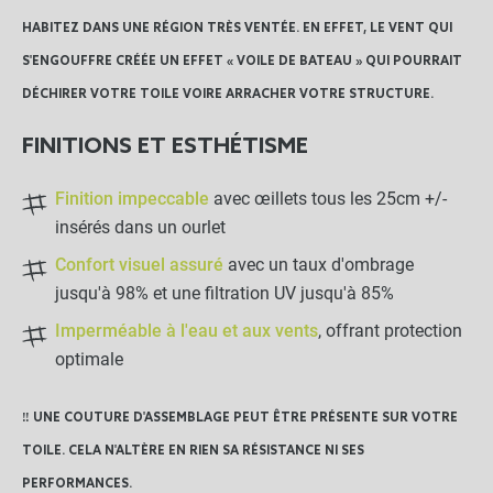
21,50 €
HABITEZ DANS UNE RÉGION TRÈS VENTÉE. EN EFFET, LE VENT QUI
S'ENGOUFFRE CRÉÉE UN EFFET « VOILE DE BATEAU » QUI POURRAIT
Crochet Sandow "Stop"
DÉCHIRER VOTRE TOILE VOIRE ARRACHER VOTRE STRUCTURE.
FINITIONS ET ESTHÉTISME
-
+
0,95 €
Finition impeccable
avec œillets tous les 25cm +/-
insérés dans un ourlet
Crochet Sandow
Confort visuel assuré
avec un taux d'ombrage
jusqu'à 98% et une filtration UV jusqu'à 85%
-
+
Imperméable à l'eau et aux vents
, offrant protection
0,80 €
optimale
LES PRODUITS ALTERNATIFS
‼️ UNE COUTURE D'ASSEMBLAGE PEUT ÊTRE PRÉSENTE SUR VOTRE
TOILE. CELA N'ALTÈRE EN RIEN SA RÉSISTANCE NI SES
Sac de rangement
PERFORMANCES.