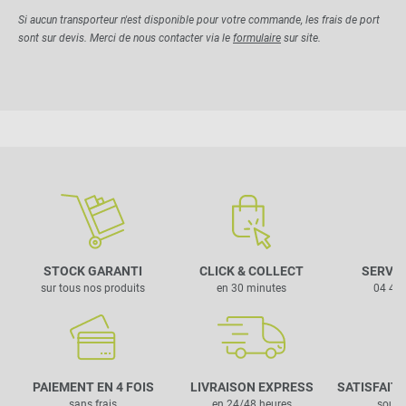
Si aucun transporteur n'est disponible pour votre commande, les frais de port
sont sur devis. Merci de nous contacter via le
formulaire
sur site.
STOCK GARANTI
CLICK & COLLECT
SERVIC
sur tous nos produits
en 30 minutes
04 42 
PAIEMENT EN 4 FOIS
LIVRAISON EXPRESS
SATISFAIT
sans frais
en 24/48 heures
sous 