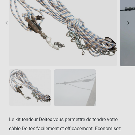
keyboard_arrow_left
keyboard_arrow_right
Précédent
Sui
Le kit tendeur Deltex vous permettre de tendre votre
câble Deltex facilement et efficacement. Economisez